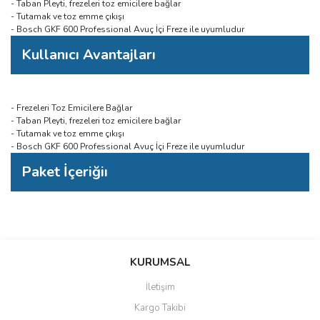
- Taban Pleyti, frezeleri toz emicilere bağlar
- Tutamak ve toz emme çıkışı
- Bosch GKF 600 Professional Avuç İçi Freze ile uyumludur
Kullanıcı Avantajları
- Frezeleri Toz Emicilere Bağlar
- Taban Pleyti, frezeleri toz emicilere bağlar
- Tutamak ve toz emme çıkışı
- Bosch GKF 600 Professional Avuç İçi Freze ile uyumludur
Paket İçeriğiı
Bu ürünün fiyat bilgisi, resim, ürün açıklamalarında ve diğer
konularda yetersiz gördüğünüz noktaları öneri formunu kullanarak
Bu ürüne ilk yorumu siz yapın!
KURUMSAL
tarafımıza iletebilirsiniz.
Görüş ve önerileriniz için teşekkür ederiz.
İletişim
Yorum Yaz
Kargo Takibi
Ürün resmi kalitesiz, bozuk veya görüntülenemiyor.