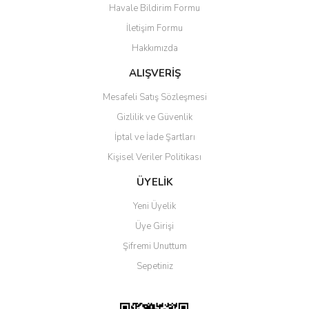
Havale Bildirim Formu
Ürün açıklamasında eksik bilgiler bulunuyor.
İletişim Formu
Ürün bilgilerinde hatalar bulunuyor.
Hakkımızda
Ürün fiyatı diğer sitelerden daha pahalı.
Bu ürüne benzer farklı alternatifler olmalı.
ALIŞVERİŞ
Mesafeli Satış Sözleşmesi
Gizlilik ve Güvenlik
İptal ve İade Şartları
Kişisel Veriler Politikası
Gönder
ÜYELİK
Yeni Üyelik
Üye Girişi
Şifremi Unuttum
Sepetiniz