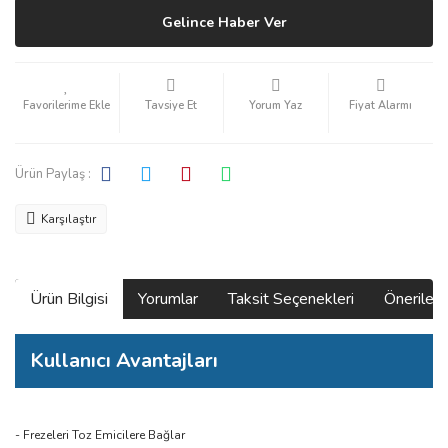
Gelince Haber Ver
Tavsiye Et
Yorum Yaz
Fiyat Alarmı
Ürün Paylaş :
Karşılaştır
Ürün Bilgisi
Yorumlar
Taksit Seçenekleri
Önerilerin
Kullanıcı Avantajları
- Frezeleri Toz Emicilere Bağlar