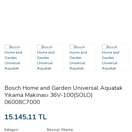
Güneş Panelleri
Dekupaj Testere
Kesici Disk ve Aşındırıcıla
Outdoor & Bushcraft
Kırıcı Delici
Kesici Uçlar
Taşınabilir Buz Dolabı Ve Klimalar
Planya & Frezeler
Rulet, Teker ve Makaralar
Sıcak Hava Tabancaları
Taşıma Arabaları ve Tran
Taşlama Makinaları
Yağlayıcı & Pas Sökücü
Testere Makinaları
Bosch Home and Garden Universal Aquatak
Yıkama Makinası 36V-100(SOLO)
06008C7000
15.145,11 TL
Kategori
Basınçlı Yıkama