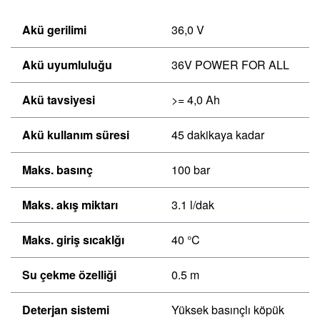
Akü gerilimi
36,0 V
Akü uyumluluğu
36V POWER FOR ALL
Akü tavsiyesi
>= 4,0 Ah
Akü kullanım süresi
45 dakikaya kadar
Maks. basınç
100 bar
Maks. akış miktarı
3.1 l/dak
Maks. giriş sıcaklğı
40 °C
Su çekme özelliği
0.5 m
Deterjan sistemi
Yüksek basınçlı köpük