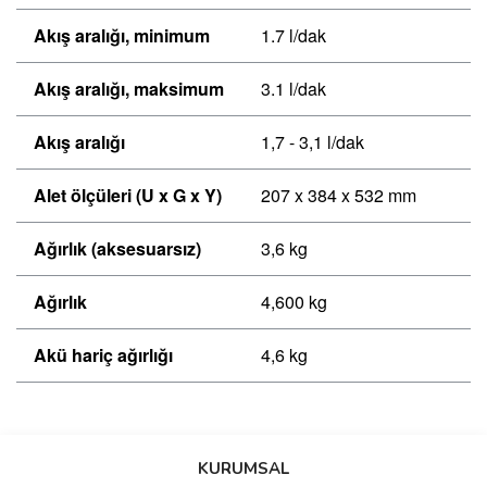
Akış aralığı, minimum
1.7 l/dak
Akış aralığı, maksimum
3.1 l/dak
Akış aralığı
1,7 - 3,1 l/dak
Alet ölçüleri (U x G x Y)
207 x 384 x 532 mm
Ağırlık (aksesuarsız)
3,6 kg
Ağırlık
4,600 kg
Akü hariç ağırlığı
4,6 kg
Bu ürünün fiyat bilgisi, resim, ürün açıklamalarında ve diğer
konularda yetersiz gördüğünüz noktaları öneri formunu kullanarak
Bu ürüne ilk yorumu siz yapın!
KURUMSAL
tarafımıza iletebilirsiniz.