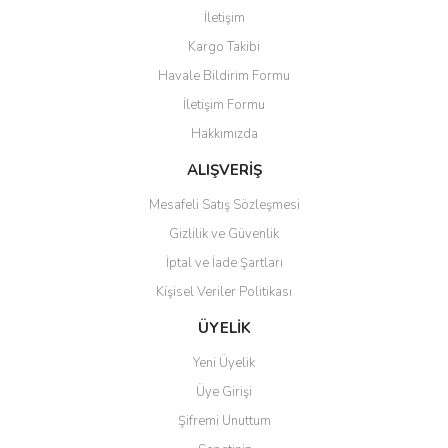
Görüş ve önerileriniz için teşekkür ederiz.
İletişim
Yorum Yaz
Kargo Takibi
Ürün resmi kalitesiz, bozuk veya görüntülenemiyor.
Havale Bildirim Formu
Ürün açıklamasında eksik bilgiler bulunuyor.
İletişim Formu
Ürün bilgilerinde hatalar bulunuyor.
Hakkımızda
Ürün fiyatı diğer sitelerden daha pahalı.
Bu ürüne benzer farklı alternatifler olmalı.
ALIŞVERİŞ
Mesafeli Satış Sözleşmesi
Gizlilik ve Güvenlik
İptal ve İade Şartları
Kişisel Veriler Politikası
Gönder
ÜYELİK
Yeni Üyelik
Üye Girişi
Şifremi Unuttum