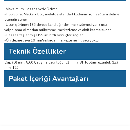
-Maksimum Hassasiyetle Delme
-HSS Spiral Matkap Ucu, metalde standart kullanım için sağlam delme
olanağı sunar
-Ucun görünen 135 derece kendiliğinden merkezlemeli yarık ucu,
yalpalama olmadan mükemmel merkezleme ve aktif kesme sunar
-Hassas taşlanmış HSS uç, hızlı sonuçlar sağlar.
-Ön delme veya 10 mm'ye kadar merkezleme ihtiyacı yoktur
Teknik Özellikler
Çap (D) mm: 8,60 Çalışma uzunluğu (L1) mm: 81 Toplam uzunluk (L2)
mm: 125
Paket İçeriği Avantajları
Bu ürüne ilk yorumu siz yapın!
Bu ürünün fiyat bilgisi, resim, ürün açıklamalarında ve diğer konularda
yetersiz gördüğünüz noktaları öneri formunu kullanarak tarafımıza
Yorum Yaz