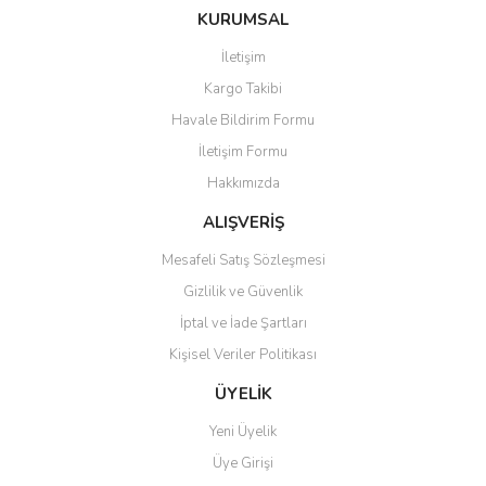
iletebilirsiniz.
KURUMSAL
Görüş ve önerileriniz için teşekkür ederiz.
İletişim
Ürün resmi kalitesiz, bozuk veya görüntülenemiyor.
Kargo Takibi
Ürün açıklamasında eksik bilgiler bulunuyor.
Havale Bildirim Formu
Ürün bilgilerinde hatalar bulunuyor.
İletişim Formu
Ürün fiyatı diğer sitelerden daha pahalı.
Hakkımızda
Bu ürüne benzer farklı alternatifler olmalı.
ALIŞVERİŞ
Mesafeli Satış Sözleşmesi
Gizlilik ve Güvenlik
İptal ve İade Şartları
Gönder
Kişisel Veriler Politikası
ÜYELİK
Yeni Üyelik
Üye Girişi