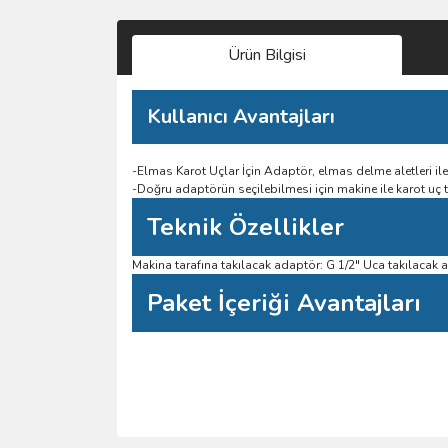
Ürün Bilgisi
Kullanıcı Avantajları
-Elmas Karot Uçlar İçin Adaptör, elmas delme aletleri il
-Doğru adaptörün seçilebilmesi için makine ile karot uç t
Teknik Özellikler
Makina tarafına takılacak adaptör: G 1/2" Uca takılacak 
Paket İçeriği Avantajları
Bu ürünün fiyat bilgisi, resim, ürün açıklamalarında 