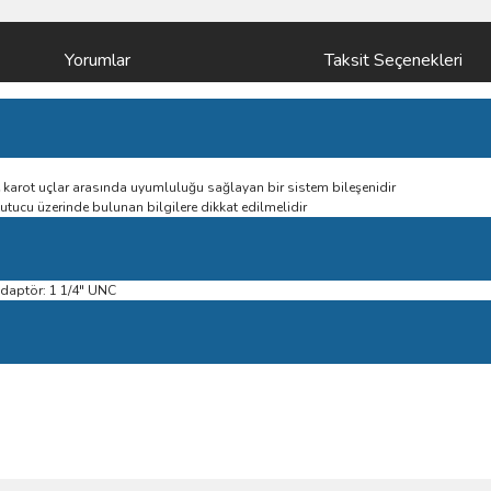
Yorumlar
Taksit Seçenekleri
e karot uçlar arasında uyumluluğu sağlayan bir sistem bileşenidir
utucu üzerinde bulunan bilgilere dikkat edilmelidir
adaptör: 1 1/4" UNC
Bu ürüne ilk yorumu siz yapın!
ve diğer konularda yetersiz gördüğünüz noktaları öneri formunu kullanarak taraf