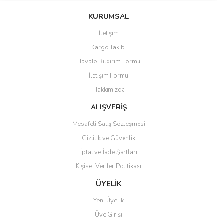
yetersiz gördüğünüz noktaları öneri formunu kullanarak tarafımıza
Yorum Yaz
iletebilirsiniz.
KURUMSAL
Görüş ve önerileriniz için teşekkür ederiz.
İletişim
Ürün resmi kalitesiz, bozuk veya görüntülenemiyor.
Kargo Takibi
Ürün açıklamasında eksik bilgiler bulunuyor.
Havale Bildirim Formu
Ürün bilgilerinde hatalar bulunuyor.
İletişim Formu
Ürün fiyatı diğer sitelerden daha pahalı.
Hakkımızda
Bu ürüne benzer farklı alternatifler olmalı.
ALIŞVERİŞ
Mesafeli Satış Sözleşmesi
Gizlilik ve Güvenlik
İptal ve İade Şartları
Gönder
Kişisel Veriler Politikası
ÜYELİK
Yeni Üyelik
Üye Girişi