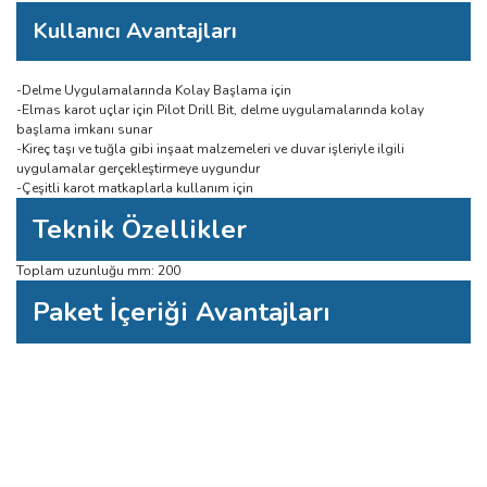
Kullanıcı Avantajları
-Delme Uygulamalarında Kolay Başlama için
-Elmas karot uçlar için Pilot Drill Bit, delme uygulamalarında kolay
başlama imkanı sunar
-Kireç taşı ve tuğla gibi inşaat malzemeleri ve duvar işleriyle ilgili
uygulamalar gerçekleştirmeye uygundur
-Çeşitli karot matkaplarla kullanım için
Teknik Özellikler
Toplam uzunluğu mm: 200
Paket İçeriği Avantajları
Bu ürüne ilk yorumu siz yapın!
Bu ürünün fiyat bilgisi, resim, ürün açıklamalarında ve diğer konularda