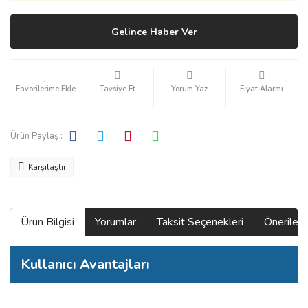
Gelince Haber Ver
Tavsiye Et
Yorum Yaz
Fiyat Alarmı
Ürün Paylaş :
Karşılaştır
Ürün Bilgisi
Yorumlar
Taksit Seçenekleri
Önerilerin
Kullanıcı Avantajları