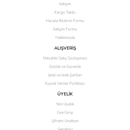
İletişim
Yorum Yaz
Kargo Takibi
Ürün resmi kalitesiz, bozuk veya görüntülenemiyor.
Havale Bildirim Formu
Ürün açıklamasında eksik bilgiler bulunuyor.
İletişim Formu
Ürün bilgilerinde hatalar bulunuyor.
Hakkımızda
Ürün fiyatı diğer sitelerden daha pahalı.
Bu ürüne benzer farklı alternatifler olmalı.
ALIŞVERİŞ
Mesafeli Satış Sözleşmesi
Gizlilik ve Güvenlik
İptal ve İade Şartları
Kişisel Veriler Politikası
Gönder
ÜYELİK
Yeni Üyelik
Üye Girişi
Şifremi Unuttum
Sepetiniz