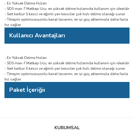
- En Yüksek Delme Hızları
- SDS max-7 Matkap Ucu, en yüksek delme hızlarında kullanım için idealdir
- Sert karbür S kesici ve eğimli yan kesiciler çok hızlı delme olanağı sunar
- Titreşim optimizasyonlu kanal tasarımı, en iyi güç aktarımıyla daha fazla
hız sağlar
Kullanıcı Avantajları
- En Yüksek Delme Hızları
- SDS max-7 Matkap Ucu, en yüksek delme hızlarında kullanım için idealdir
- Sert karbür S kesici ve eğimli yan kesiciler çok hızlı delme olanağı sunar
- Titreşim optimizasyonlu kanal tasarımı, en iyi güç aktarımıyla daha fazla
hız sağlar
Paket İçeriğiı
Bu ürünün fiyat bilgisi, resim, ürün açıklamalarında ve diğer
konularda yetersiz gördüğünüz noktaları öneri formunu kullanarak
Bu ürüne ilk yorumu siz yapın!
KURUMSAL
tarafımıza iletebilirsiniz.
Görüş ve önerileriniz için teşekkür ederiz.