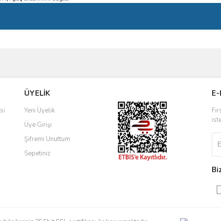
ve diğer konularda yetersiz gördüğünüz noktaları öneri formunu kullanarak taraf
Bu ürüne ilk yorumu siz yapın!
ÜYELİK
E-
r.
Yorum Yaz
si
Yeni Üyelik
Fır
ist
Üye Girişi
Şifremi Unuttum
Sepetiniz
Bi
Gönder