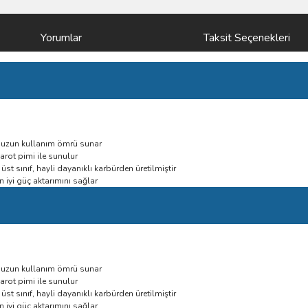
Yorumlar
Taksit Seçenekleri
n uzun kullanım ömrü sunar
arot pimi ile sunulur
t sınıf, hayli dayanıklı karbürden üretilmiştir
 iyi güç aktarımını sağlar
n uzun kullanım ömrü sunar
arot pimi ile sunulur
t sınıf, hayli dayanıklı karbürden üretilmiştir
 iyi güç aktarımını sağlar