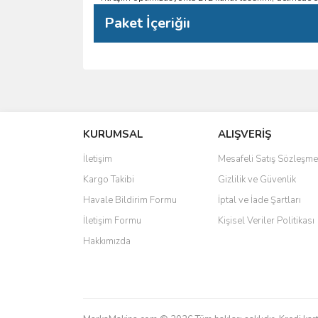
Paket İçeriğiı
Bu ürünün fiyat bilgisi, resim, ürün açıklamalarında 
Görüş ve önerileriniz için teşekkür ederiz.
KURUMSAL
ALIŞVERİŞ
Ürün resmi kalitesiz, bozuk veya görüntülenemiyo
Ürün açıklamasında eksik bilgiler bulunuyor.
İletişim
Mesafeli Satış Sözleşme
Ürün bilgilerinde hatalar bulunuyor.
Kargo Takibi
Gizlilik ve Güvenlik
Ürün fiyatı diğer sitelerden daha pahalı.
Havale Bildirim Formu
İptal ve İade Şartları
Bu ürüne benzer farklı alternatifler olmalı.
İletişim Formu
Kişisel Veriler Politikası
Hakkımızda