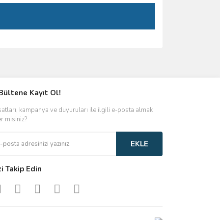
ımıza iletebilirsiniz.
Bültene Kayıt Ol!
satları, kampanya ve duyuruları ile ilgili e-posta almak
er misiniz?
EKLE
zi Takip Edin