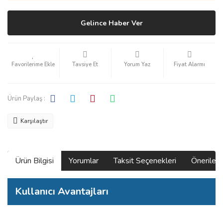
Gelince Haber Ver
Tavsiye Et
Yorum Yaz
Fiyat Alarmı
Ürün Paylaş :
Karşılaştır
Ürün Bilgisi
Yorumlar
Taksit Seçenekleri
Önerilerin
Kullanıcı Avantajları