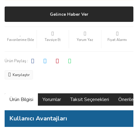
Gelince Haber Ver
Tavsiye Et
Yorum Yaz
Fiyat Alarmı
Ürün Paylaş :
Karşılaştır
Ürün Bilgisi
Yorumlar
Taksit Seçenekleri
Önerilerin
Kullanıcı Avantajları