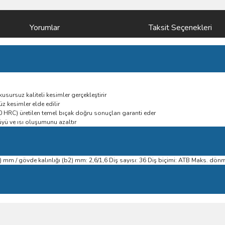
Yorumlar
Taksit Seçenekleri
sursuz kaliteli kesimler gerçekleştirir
üz kesimler elde edilir
40 HRC) üretilen temel bıçak doğru sonuçları garanti eder
üyü ve ısı oluşumunu azaltır
m / gövde kalınlığı (b2) mm: 2,6/1,6 Diş sayısı: 36 Diş biçimi: ATB Maks. dönm
ve diğer konularda yetersiz gördüğünüz noktaları öneri formunu kullanarak taraf