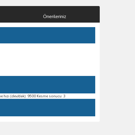
Önerileriniz
e hızı (dev/dak): 9500 Kesme sonucu: 3
ımıza iletebilirsiniz.