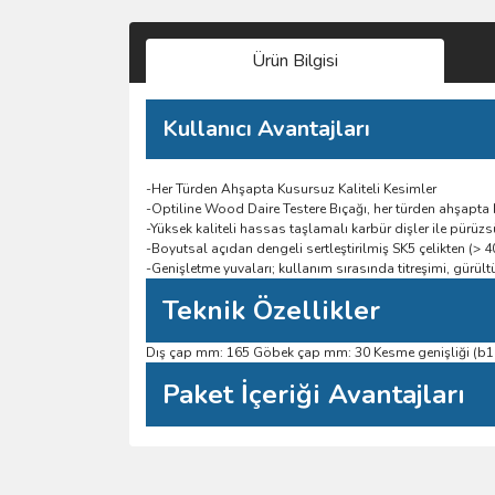
Ürün Bilgisi
Kullanıcı Avantajları
-Her Türden Ahşapta Kusursuz Kaliteli Kesimler
-Optiline Wood Daire Testere Bıçağı, her türden ahşapta ku
-Yüksek kaliteli hassas taşlamalı karbür dişler ile pürüzs
-Boyutsal açıdan dengeli sertleştirilmiş SK5 çelikten (> 
-Genişletme yuvaları; kullanım sırasında titreşimi, gürült
Teknik Özellikler
Dış çap mm: 165 Göbek çap mm: 30 Kesme genişliği (b1) m
Paket İçeriği Avantajları
Bu ürünün fiyat bilgisi, resim, ürün açıklamalarında 
Görüş ve önerileriniz için teşekkür ederiz.