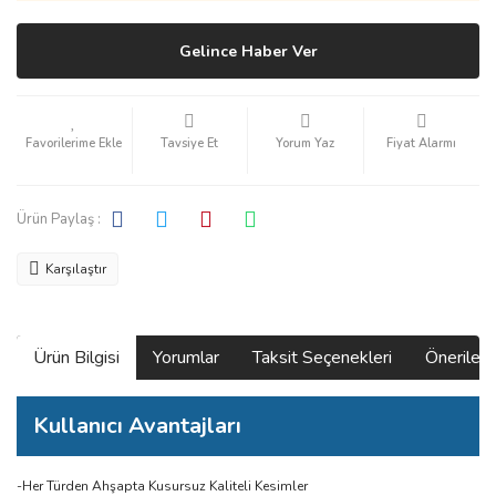
Gelince Haber Ver
Tavsiye Et
Yorum Yaz
Fiyat Alarmı
Ürün Paylaş :
Karşılaştır
Ürün Bilgisi
Yorumlar
Taksit Seçenekleri
Önerilerin
Kullanıcı Avantajları
-Her Türden Ahşapta Kusursuz Kaliteli Kesimler