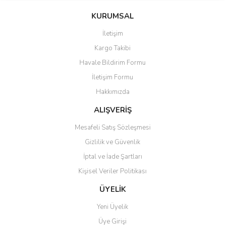
Yorum Yaz
iletebilirsiniz.
KURUMSAL
Görüş ve önerileriniz için teşekkür ederiz.
İletişim
Ürün resmi kalitesiz, bozuk veya görüntülenemiyor.
Kargo Takibi
Ürün açıklamasında eksik bilgiler bulunuyor.
Havale Bildirim Formu
Ürün bilgilerinde hatalar bulunuyor.
İletişim Formu
Ürün fiyatı diğer sitelerden daha pahalı.
Hakkımızda
Bu ürüne benzer farklı alternatifler olmalı.
ALIŞVERİŞ
Mesafeli Satış Sözleşmesi
Gizlilik ve Güvenlik
İptal ve İade Şartları
Gönder
Kişisel Veriler Politikası
ÜYELİK
Yeni Üyelik
Üye Girişi