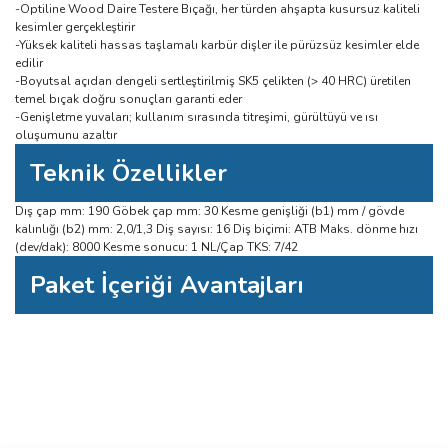
-Optiline Wood Daire Testere Bıçağı, her türden ahşapta kusursuz kaliteli
kesimler gerçekleştirir
-Yüksek kaliteli hassas taşlamalı karbür dişler ile pürüzsüz kesimler elde
edilir
-Boyutsal açıdan dengeli sertleştirilmiş SK5 çelikten (> 40 HRC) üretilen
temel bıçak doğru sonuçları garanti eder
-Genişletme yuvaları; kullanım sırasında titreşimi, gürültüyü ve ısı
oluşumunu azaltır
Teknik Özellikler
Dış çap mm: 190 Göbek çap mm: 30 Kesme genişliği (b1) mm / gövde
kalınlığı (b2) mm: 2,0/1,3 Diş sayısı: 16 Diş biçimi: ATB Maks. dönme hızı
(dev/dak): 8000 Kesme sonucu: 1 NL/Çap TKS: 7/42
Paket İçeriği Avantajları
Bu ürüne ilk yorumu siz yapın!
Bu ürünün fiyat bilgisi, resim, ürün açıklamalarında ve diğer konularda
yetersiz gördüğünüz noktaları öneri formunu kullanarak tarafımıza