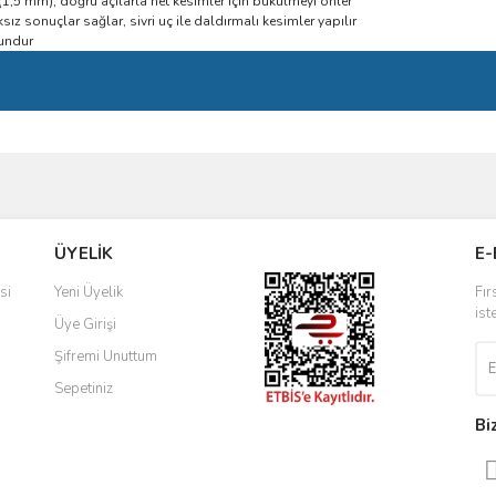
1,5 mm), doğru açılarla net kesimler için bükülmeyi önler
sız sonuçlar sağlar, sivri uç ile daldırmalı kesimler yapılır
gundur
ve diğer konularda yetersiz gördüğünüz noktaları öneri formunu kullanarak taraf
Bu ürüne ilk yorumu siz yapın!
ÜYELİK
E-
r.
Yorum Yaz
si
Yeni Üyelik
Fır
ist
Üye Girişi
Şifremi Unuttum
Sepetiniz
Bi