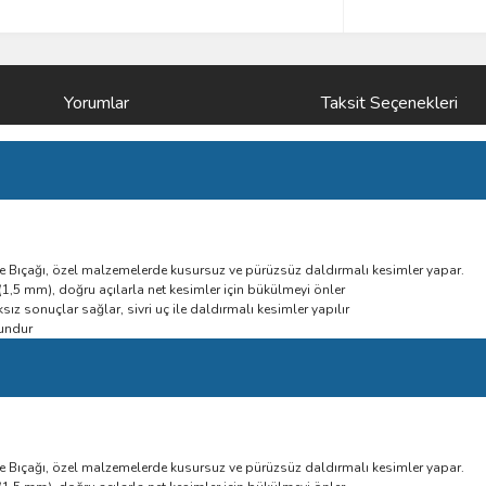
Yorumlar
Taksit Seçenekleri
re Bıçağı, özel malzemelerde kusursuz ve pürüzsüz daldırmalı kesimler yapar.
1,5 mm), doğru açılarla net kesimler için bükülmeyi önler
sız sonuçlar sağlar, sivri uç ile daldırmalı kesimler yapılır
gundur
re Bıçağı, özel malzemelerde kusursuz ve pürüzsüz daldırmalı kesimler yapar.