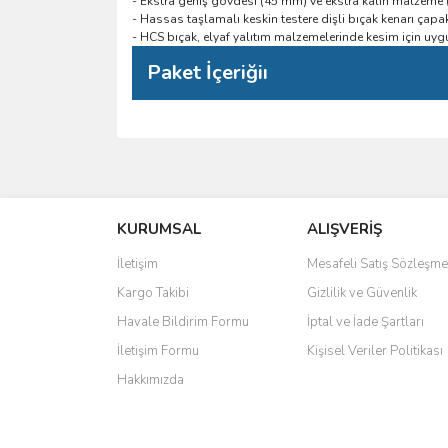
- Ekstra geniş gövdesi (45 mm) ve ekstra kalın malzeme (
- Hassas taşlamalı keskin testere dişli bıçak kenarı çapak
- HCS bıçak, elyaf yalıtım malzemelerinde kesim için uy
Paket İçeriğiı
Bu ürünün fiyat bilgisi, resim, ürün açıklamalarında 
Görüş ve önerileriniz için teşekkür ederiz.
KURUMSAL
ALIŞVERİŞ
Ürün resmi kalitesiz, bozuk veya görüntülenemiyo
Ürün açıklamasında eksik bilgiler bulunuyor.
İletişim
Mesafeli Satış Sözleşme
Ürün bilgilerinde hatalar bulunuyor.
Kargo Takibi
Gizlilik ve Güvenlik
Ürün fiyatı diğer sitelerden daha pahalı.
Havale Bildirim Formu
İptal ve İade Şartları
Bu ürüne benzer farklı alternatifler olmalı.
İletişim Formu
Kişisel Veriler Politikası
Hakkımızda