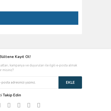
ımıza iletebilirsiniz.
Bültene Kayıt Ol!
satları, kampanya ve duyuruları ile ilgili e-posta almak
er misiniz?
EKLE
zi Takip Edin