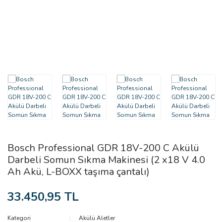
Güneş Panelleri
Dekupaj Testere
Kesici Disk ve Aşındırıcıla
Outdoor & Bushcraft
Kırıcı Delici
Kesici Uçlar
Taşınabilir Buz Dolabı Ve Klimalar
Planya & Frezeler
Rulet, Teker ve Makaralar
Sıcak Hava Tabancaları
Taşıma Arabaları ve Tran
Taşlama Makinaları
Yağlayıcı & Pas Sökücü
Testere Makinaları
Bosch Professional GDR 18V-200 C Akülü
Darbeli Somun Sıkma Makinesi (2 x18 V 4.0
Ah Akü, L-BOXX taşıma çantalı)
33.450,95 TL
Kategori
Akülü Aletler