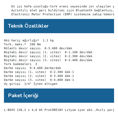
    En iyi kafa uzunluğu-tork oranı sayesinde zor ulaşılan yer
    Ayrıntılı alet geri bildirimi için Bluetooth bağlantısı, d
    Electronic Motor Protection (EMP) sistemine sahip kömürsü
Teknik Özellikler
Akü hariç ağırlığı*  1,1 kg

Tork, maks.*  200 Nm

Rölanti devir sayısı  0-3.400 dev/dak

Boştaki devir sayısı (1. vites)  0-1.100 dev/dak

Boştaki devir sayısı (2. vites)  0-2.300 dev/dak

Boştaki devir sayısı (3. vites)  0-3.400 dev/dak

Tork kademeleri  3

Darbe sayısı  0-4.000 darbe/dak

Darbe sayısı (1. vites)  0-2.300 dak-1

Darbe sayısı (2. vites)  0-3.400 dak-1

Darbe sayısı (3. vites)  0-4.000 dak-1

Uç girişi  1/4" İçten altıgen
Paket İçeriği
L-BOXX 136,2 x 4,0 Ah ProCORE18V Lityum iyon akü ,Hızlı şarj 