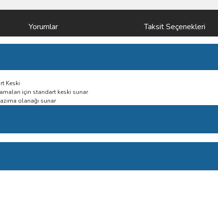
Yorumlar
Taksit Seçenekleri
rt Keski
amaları için standart keski sunar
 kazıma olanağı sunar
Bu ürüne ilk yorumu siz yapın!