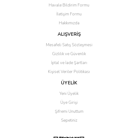
Ürün açıklamasında eksik bilgiler bulunuyor.
Havale Bildirim Formu
Ürün bilgilerinde hatalar bulunuyor.
İletişim Formu
Ürün fiyatı diğer sitelerden daha pahalı.
Hakkımızda
Bu ürüne benzer farklı alternatifler olmalı.
ALIŞVERİŞ
Mesafeli Satış Sözleşmesi
Gizlilik ve Güvenlik
İptal ve İade Şartları
Gönder
Kişisel Veriler Politikası
ÜYELİK
Yeni Üyelik
Üye Girişi
Şifremi Unuttum
Sepetiniz