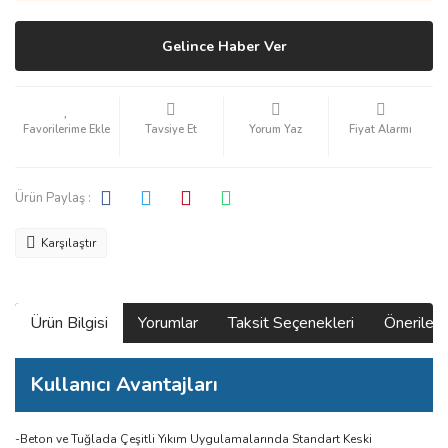
Gelince Haber Ver
Tavsiye Et
Yorum Yaz
Fiyat Alarmı
Ürün Paylaş :
Karşılaştır
Ürün Bilgisi
Yorumlar
Taksit Seçenekleri
Önerilerin
Kullanıcı Avantajları
-Beton ve Tuğlada Çeşitli Yıkım Uygulamalarında Standart Keski