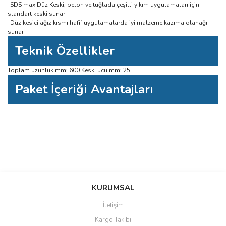
-SDS max Düz Keski, beton ve tuğlada çeşitli yıkım uygulamaları için
standart keski sunar
-Düz kesici ağız kısmı hafif uygulamalarda iyi malzeme kazıma olanağı
sunar
Teknik Özellikler
Toplam uzunluk mm: 600 Keski ucu mm: 25
Paket İçeriği Avantajları
Bu ürüne ilk yorumu siz yapın!
Bu ürünün fiyat bilgisi, resim, ürün açıklamalarında ve diğer konularda
yetersiz gördüğünüz noktaları öneri formunu kullanarak tarafımıza
Yorum Yaz
iletebilirsiniz.
KURUMSAL
Görüş ve önerileriniz için teşekkür ederiz.
İletişim
Ürün resmi kalitesiz, bozuk veya görüntülenemiyor.
Kargo Takibi