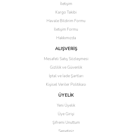
İletişim
Ürün resmi kalitesiz, bozuk veya görüntülenemiyor.
Kargo Takibi
Ürün açıklamasında eksik bilgiler bulunuyor.
Havale Bildirim Formu
Ürün bilgilerinde hatalar bulunuyor.
İletişim Formu
Ürün fiyatı diğer sitelerden daha pahalı.
Hakkımızda
Bu ürüne benzer farklı alternatifler olmalı.
ALIŞVERİŞ
Mesafeli Satış Sözleşmesi
Gizlilik ve Güvenlik
İptal ve İade Şartları
Gönder
Kişisel Veriler Politikası
ÜYELİK
Yeni Üyelik
Üye Girişi
Şifremi Unuttum
Sepetiniz