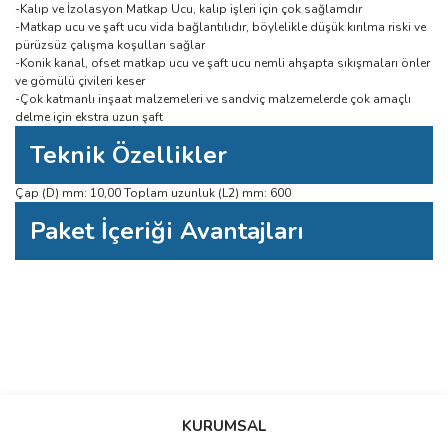
-Kalıp ve İzolasyon Matkap Ucu, kalıp işleri için çok sağlamdır
-Matkap ucu ve şaft ucu vida bağlantılıdır, böylelikle düşük kırılma riski ve
pürüzsüz çalışma koşulları sağlar
-Konik kanal, ofset matkap ucu ve şaft ucu nemli ahşapta sıkışmaları önler
ve gömülü çivileri keser
-Çok katmanlı inşaat malzemeleri ve sandviç malzemelerde çok amaçlı
delme için ekstra uzun şaft
Teknik Özellikler
Çap (D) mm: 10,00 Toplam uzunluk (L2) mm: 600
Paket İçeriği Avantajları
Bu ürüne ilk yorumu siz yapın!
Bu ürünün fiyat bilgisi, resim, ürün açıklamalarında ve diğer konularda
yetersiz gördüğünüz noktaları öneri formunu kullanarak tarafımıza
Yorum Yaz
iletebilirsiniz.
KURUMSAL
Görüş ve önerileriniz için teşekkür ederiz.