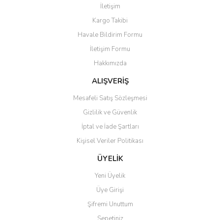
İletişim
Ürün resmi kalitesiz, bozuk veya görüntülenemiyor.
Kargo Takibi
Ürün açıklamasında eksik bilgiler bulunuyor.
Havale Bildirim Formu
Ürün bilgilerinde hatalar bulunuyor.
İletişim Formu
Ürün fiyatı diğer sitelerden daha pahalı.
Hakkımızda
Bu ürüne benzer farklı alternatifler olmalı.
ALIŞVERİŞ
Mesafeli Satış Sözleşmesi
Gizlilik ve Güvenlik
İptal ve İade Şartları
Gönder
Kişisel Veriler Politikası
ÜYELİK
Yeni Üyelik
Üye Girişi
Şifremi Unuttum
Sepetiniz