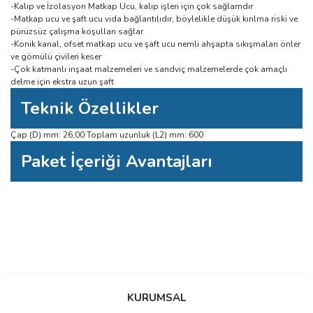
-Kalıp ve İzolasyon Matkap Ucu, kalıp işleri için çok sağlamdır
-Matkap ucu ve şaft ucu vida bağlantılıdır, böylelikle düşük kırılma riski ve
pürüzsüz çalışma koşulları sağlar
-Konik kanal, ofset matkap ucu ve şaft ucu nemli ahşapta sıkışmaları önler
ve gömülü çivileri keser
-Çok katmanlı inşaat malzemeleri ve sandviç malzemelerde çok amaçlı
delme için ekstra uzun şaft
Teknik Özellikler
Çap (D) mm: 26,00 Toplam uzunluk (L2) mm: 600
Paket İçeriği Avantajları
Bu ürüne ilk yorumu siz yapın!
Bu ürünün fiyat bilgisi, resim, ürün açıklamalarında ve diğer konularda
yetersiz gördüğünüz noktaları öneri formunu kullanarak tarafımıza
Yorum Yaz
iletebilirsiniz.
KURUMSAL
Görüş ve önerileriniz için teşekkür ederiz.