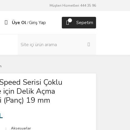
Müşteri Hizmetleri 444 35 96
Üye Ol
Giriş Yap
Sepetim
/
m
Speed Serisi Çoklu
için Delik Açma
i (Panç) 19 mm
L
Aksesuarlar