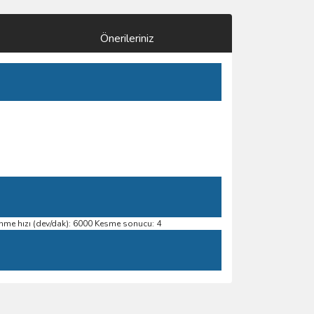
Önerileriniz
önme hızı (dev/dak): 6000 Kesme sonucu: 4
ımıza iletebilirsiniz.