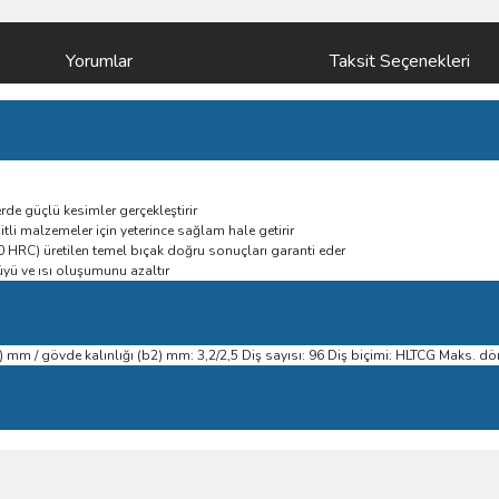
Yorumlar
Taksit Seçenekleri
erde güçlü kesimler gerçekleştirir
itli malzemeler için yeterince sağlam hale getirir
40 HRC) üretilen temel bıçak doğru sonuçları garanti eder
üyü ve ısı oluşumunu azaltır
mm / gövde kalınlığı (b2) mm: 3,2/2,5 Diş sayısı: 96 Diş biçimi: HLTCG Maks. d
ve diğer konularda yetersiz gördüğünüz noktaları öneri formunu kullanarak taraf