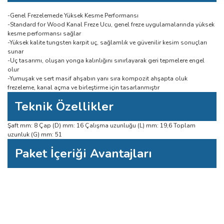
-Genel Frezelemede Yüksek Kesme Performansı
-Standard for Wood Kanal Freze Ucu, genel freze uygulamalarında yüksek
kesme performansı sağlar
-Yüksek kalite tungsten karpit uç, sağlamlık ve güvenilir kesim sonuçları
sunar
-Uç tasarımı, oluşan yonga kalınlığını sınırlayarak geri tepmelere engel
olur
-Yumuşak ve sert masif ahşabın yanı sıra kompozit ahşapta oluk
frezeleme, kanal açma ve birleştirme için tasarlanmıştır
Teknik Özellikler
Şaft mm: 8 Çap (D) mm: 16 Çalışma uzunluğu (L) mm: 19,6 Toplam
uzunluk (G) mm: 51
Paket İçeriği Avantajları
Bu ürüne ilk yorumu siz yapın!