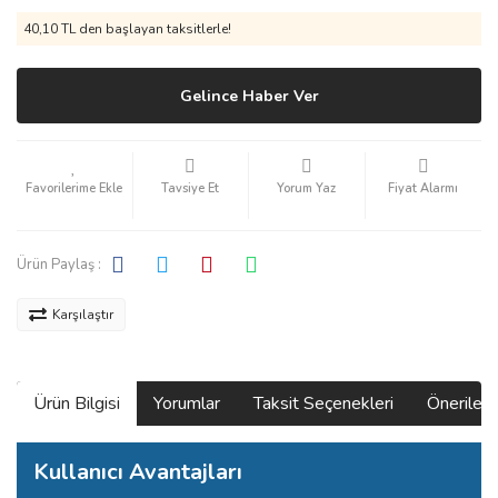
40,10 TL den başlayan taksitlerle!
Gelince Haber Ver
Tavsiye Et
Yorum Yaz
Fiyat Alarmı
Ürün Paylaş :
Karşılaştır
Ürün Bilgisi
Yorumlar
Taksit Seçenekleri
Önerilerin
Kullanıcı Avantajları