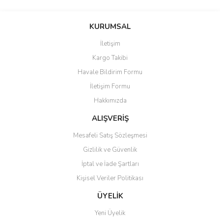
Bu ürünün fiyat bilgisi, resim, ürün açıklamalarında ve diğer konularda
yetersiz gördüğünüz noktaları öneri formunu kullanarak tarafımıza
Yorum Yaz
iletebilirsiniz.
KURUMSAL
Görüş ve önerileriniz için teşekkür ederiz.
İletişim
Ürün resmi kalitesiz, bozuk veya görüntülenemiyor.
Kargo Takibi
Ürün açıklamasında eksik bilgiler bulunuyor.
Havale Bildirim Formu
Ürün bilgilerinde hatalar bulunuyor.
İletişim Formu
Ürün fiyatı diğer sitelerden daha pahalı.
Hakkımızda
Bu ürüne benzer farklı alternatifler olmalı.
ALIŞVERİŞ
Mesafeli Satış Sözleşmesi
Gizlilik ve Güvenlik
İptal ve İade Şartları
Gönder
Kişisel Veriler Politikası
ÜYELİK
Yeni Üyelik