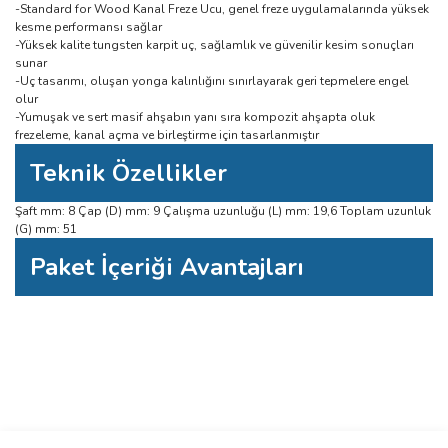
-Standard for Wood Kanal Freze Ucu, genel freze uygulamalarında yüksek
kesme performansı sağlar
-Yüksek kalite tungsten karpit uç, sağlamlık ve güvenilir kesim sonuçları
sunar
-Uç tasarımı, oluşan yonga kalınlığını sınırlayarak geri tepmelere engel
olur
-Yumuşak ve sert masif ahşabın yanı sıra kompozit ahşapta oluk
frezeleme, kanal açma ve birleştirme için tasarlanmıştır
Teknik Özellikler
Şaft mm: 8 Çap (D) mm: 9 Çalışma uzunluğu (L) mm: 19,6 Toplam uzunluk
(G) mm: 51
Paket İçeriği Avantajları
Bu ürüne ilk yorumu siz yapın!
Bu ürünün fiyat bilgisi, resim, ürün açıklamalarında ve diğer konularda
yetersiz gördüğünüz noktaları öneri formunu kullanarak tarafımıza
Yorum Yaz