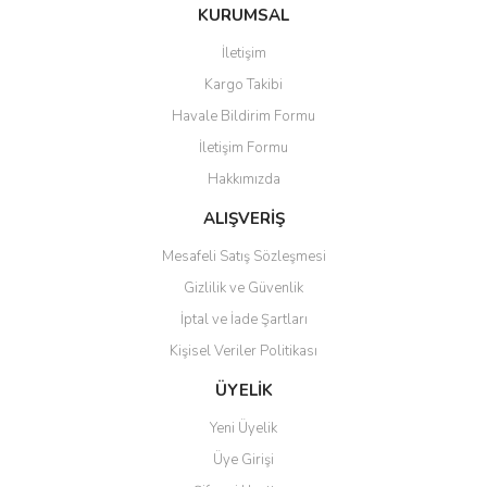
iletebilirsiniz.
KURUMSAL
Görüş ve önerileriniz için teşekkür ederiz.
İletişim
Ürün resmi kalitesiz, bozuk veya görüntülenemiyor.
Kargo Takibi
Ürün açıklamasında eksik bilgiler bulunuyor.
Havale Bildirim Formu
Ürün bilgilerinde hatalar bulunuyor.
İletişim Formu
Ürün fiyatı diğer sitelerden daha pahalı.
Hakkımızda
Bu ürüne benzer farklı alternatifler olmalı.
ALIŞVERİŞ
Mesafeli Satış Sözleşmesi
Gizlilik ve Güvenlik
İptal ve İade Şartları
Gönder
Kişisel Veriler Politikası
ÜYELİK
Yeni Üyelik
Üye Girişi