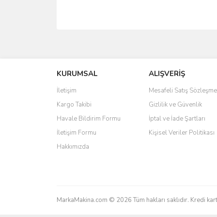
Bu ürünün fiyat bilgisi, resim, ürün açıklamalarında 
Görüş ve önerileriniz için teşekkür ederiz.
Ürün resmi kalitesiz, bozuk veya görüntülenemiyo
KURUMSAL
ALIŞVERİŞ
Ürün açıklamasında eksik bilgiler bulunuyor.
İletişim
Mesafeli Satış Sözleşme
Ürün bilgilerinde hatalar bulunuyor.
Kargo Takibi
Gizlilik ve Güvenlik
Ürün fiyatı diğer sitelerden daha pahalı.
Havale Bildirim Formu
İptal ve İade Şartları
Bu ürüne benzer farklı alternatifler olmalı.
İletişim Formu
Kişisel Veriler Politikası
Hakkımızda
MarkaMakina.com © 2026 Tüm hakları saklıdır. Kredi k