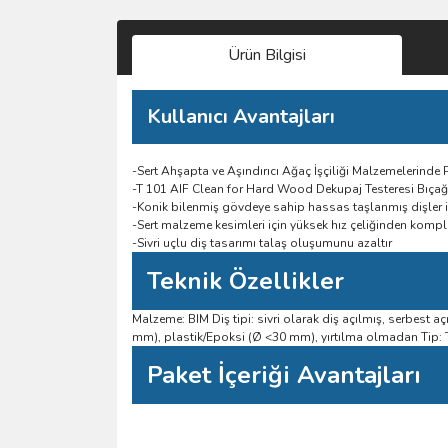
Ürün Bilgisi
Kullanıcı Avantajları
-Sert Ahşapta ve Aşındırıcı Ağaç İşçiliği Malzemelerinde
-T 101 AIF Clean for Hard Wood Dekupaj Testeresi Bıçağ
-Konik bilenmiş gövdeye sahip hassas taşlanmış dişler il
-Sert malzeme kesimleri için yüksek hız çeliğinden komple 
-Sivri uçlu diş tasarımı talaş oluşumunu azaltır
Teknik Özellikler
Malzeme: BIM Diş tipi: sivri olarak diş açılmış, serbest 
mm), plastik/Epoksi (Ø <30 mm), yırtılma olmadan Tip: 
Paket İçeriği Avantajları