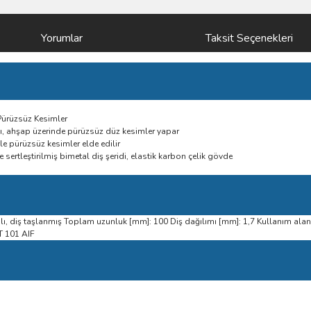
Yorumlar
Taksit Seçenekleri
 Pürüzsüz Kesimler
ı, ahşap üzerinde pürüzsüz düz kesimler yapar
e pürüzsüz kesimler elde edilir
sertleştirilmiş bimetal diş şeridi, elastik karbon çelik gövde
açılı, diş taşlanmış Toplam uzunluk [mm]: 100 Diş dağılımı [mm]: 1,7 Kullanım alan
T 101 AIF