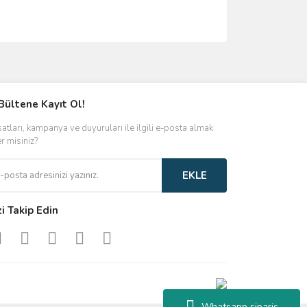
ımıza iletebilirsiniz.
Bültene Kayıt Ol!
satları, kampanya ve duyuruları ile ilgili e-posta almak
er misiniz?
EKLE
zi Takip Edin
Whatsapp sipariş