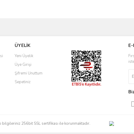
Bu ürüne ilk yorumu siz yapın!
ve diğer konularda yetersiz gördüğünüz noktaları öneri formunu kullanarak taraf
Yorum Yaz
r.
ÜYELİK
E-
si
Yeni Üyelik
Fır
ist
Üye Girişi
Şifremi Unuttum
Sepetiniz
Bi
Gönder
artı bilgileriniz 256bit SSL sertifikası ile korunmaktadır.