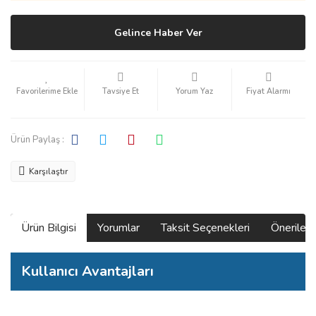
Gelince Haber Ver
Tavsiye Et
Yorum Yaz
Fiyat Alarmı
Ürün Paylaş :
Karşılaştır
Ürün Bilgisi
Yorumlar
Taksit Seçenekleri
Önerilerin
Kullanıcı Avantajları