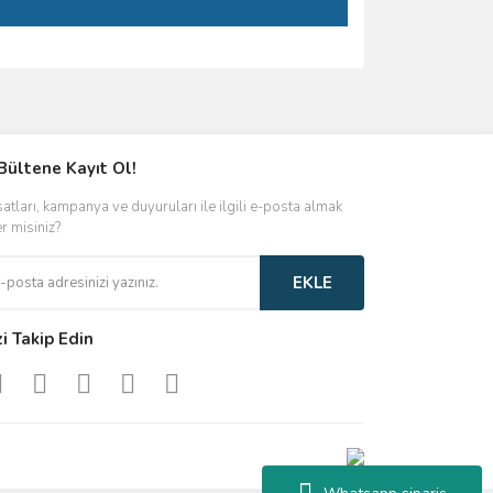
ımıza iletebilirsiniz.
Bültene Kayıt Ol!
satları, kampanya ve duyuruları ile ilgili e-posta almak
er misiniz?
EKLE
zi Takip Edin