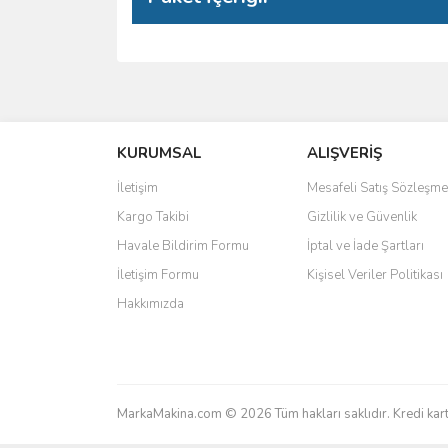
Bu ürünün fiyat bilgisi, resim, ürün açıklamalarında 
Görüş ve önerileriniz için teşekkür ederiz.
KURUMSAL
ALIŞVERİŞ
Ürün resmi kalitesiz, bozuk veya görüntülenemiyo
Ürün açıklamasında eksik bilgiler bulunuyor.
İletişim
Mesafeli Satış Sözleşme
Ürün bilgilerinde hatalar bulunuyor.
Kargo Takibi
Gizlilik ve Güvenlik
Ürün fiyatı diğer sitelerden daha pahalı.
Havale Bildirim Formu
İptal ve İade Şartları
Bu ürüne benzer farklı alternatifler olmalı.
İletişim Formu
Kişisel Veriler Politikası
Hakkımızda
MarkaMakina.com © 2026 Tüm hakları saklıdır. Kredi k