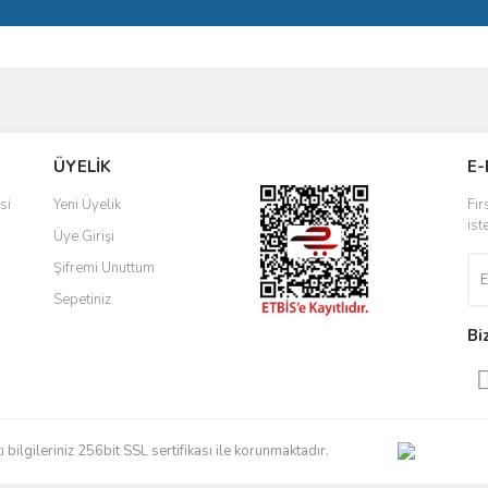
ve diğer konularda yetersiz gördüğünüz noktaları öneri formunu kullanarak taraf
Bu ürüne ilk yorumu siz yapın!
ÜYELİK
E-
r.
Yorum Yaz
si
Yeni Üyelik
Fır
ist
Üye Girişi
Şifremi Unuttum
Sepetiniz
Bi
Gönder
artı bilgileriniz 256bit SSL sertifikası ile korunmaktadır.