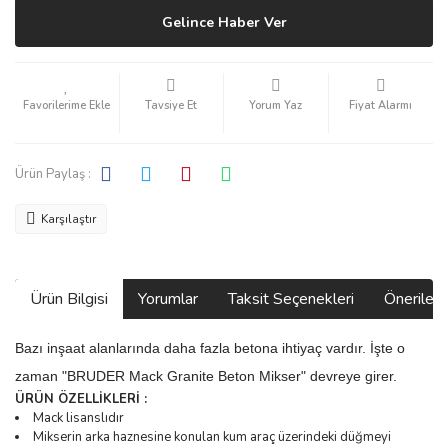
Gelince Haber Ver
Tavsiye Et
Yorum Yaz
Fiyat Alarmı
Ürün Paylaş :
Karşılaştır
Ürün Bilgisi
Yorumlar
Taksit Seçenekleri
Önerilerin
Bazı inşaat alanlarında daha fazla betona ihtiyaç vardır. İşte o
zaman "BRUDER Mack Granite Beton Mikser" devreye girer.
ÜRÜN ÖZELLİKLERİ :
Mack lisanslıdır
Mikserin arka haznesine konulan kum araç üzerindeki düğmeyi