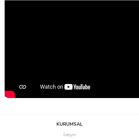
Bu ürünün fiyat bilgisi, resim, ürün açıklamalarında ve diğer
konularda yetersiz gördüğünüz noktaları öneri formunu kullanarak
Bu ürüne ilk yorumu siz yapın!
KURUMSAL
tarafımıza iletebilirsiniz.
Görüş ve önerileriniz için teşekkür ederiz.
İletişim