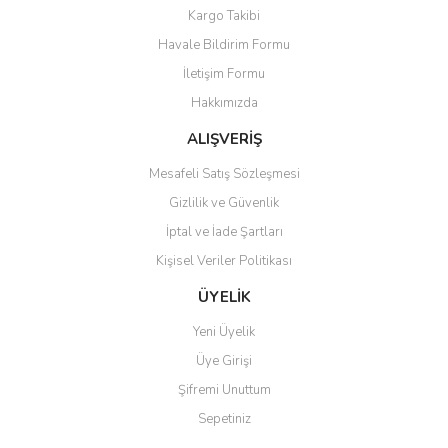
Yorum Yaz
Kargo Takibi
Ürün resmi kalitesiz, bozuk veya görüntülenemiyor.
Havale Bildirim Formu
Ürün açıklamasında eksik bilgiler bulunuyor.
İletişim Formu
Ürün bilgilerinde hatalar bulunuyor.
Hakkımızda
Ürün fiyatı diğer sitelerden daha pahalı.
Bu ürüne benzer farklı alternatifler olmalı.
ALIŞVERİŞ
Mesafeli Satış Sözleşmesi
Gizlilik ve Güvenlik
İptal ve İade Şartları
Kişisel Veriler Politikası
Gönder
ÜYELİK
Yeni Üyelik
Üye Girişi
Şifremi Unuttum
Sepetiniz