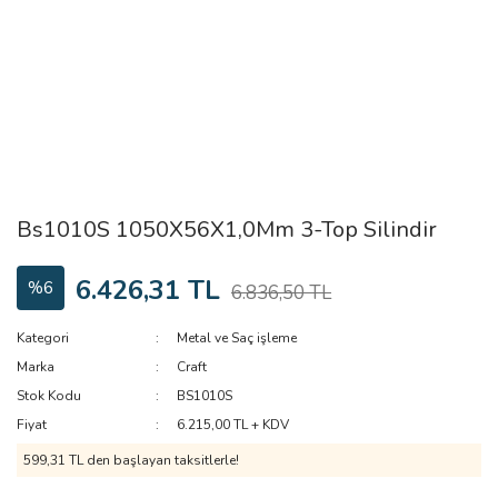
Bs1010S 1050X56X1,0Mm 3-Top Silindir
6.426,31 TL
%6
6.836,50 TL
Kategori
Metal ve Saç işleme
Marka
Craft
Stok Kodu
BS1010S
Fiyat
6.215,00 TL + KDV
599,31 TL den başlayan taksitlerle!