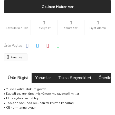
Gelince Haber Ver
Tavsiye Et
Yorum Yaz
Fiyat Alarmı
Ürün Paylaş :
Karşılaştır
Ürün Bilgisi
Yorumlar
Taksit Seçenekleri
Önerilerin
• Yüksek kalite döküm gövde
• Kaliteli çelikten üretilmiş yüksek mukavemetli miller
• El ile açılabilen üst top
• Topların sonunda bulunan tel kıvırma kanalları
• CE normlarına uygun