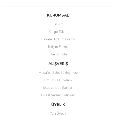
Bu ürünün fiyat bilgisi, resim, ürün açıklamalarında ve diğer
konularda yetersiz gördüğünüz noktaları öneri formunu kullanarak
Bu ürüne ilk yorumu siz yapın!
KURUMSAL
tarafımıza iletebilirsiniz.
Görüş ve önerileriniz için teşekkür ederiz.
İletişim
Yorum Yaz
Kargo Takibi
Ürün resmi kalitesiz, bozuk veya görüntülenemiyor.
Havale Bildirim Formu
Ürün açıklamasında eksik bilgiler bulunuyor.
İletişim Formu
Ürün bilgilerinde hatalar bulunuyor.
Hakkımızda
Ürün fiyatı diğer sitelerden daha pahalı.
Bu ürüne benzer farklı alternatifler olmalı.
ALIŞVERİŞ
Mesafeli Satış Sözleşmesi
Gizlilik ve Güvenlik
İptal ve İade Şartları
Kişisel Veriler Politikası
Gönder
ÜYELİK
Yeni Üyelik