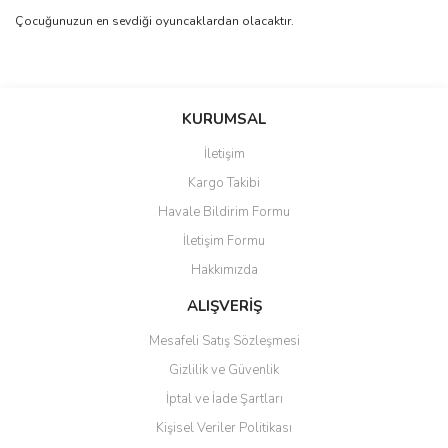
Çocuğunuzun en sevdiği oyuncaklardan olacaktır.
Bu ürünün fiyat bilgisi, resim, ürün açıklamalarında ve diğer
konularda yetersiz gördüğünüz noktaları öneri formunu kullanarak
Bu ürüne ilk yorumu siz yapın!
KURUMSAL
tarafımıza iletebilirsiniz.
Görüş ve önerileriniz için teşekkür ederiz.
İletişim
Yorum Yaz
Kargo Takibi
Ürün resmi kalitesiz, bozuk veya görüntülenemiyor.
Havale Bildirim Formu
Ürün açıklamasında eksik bilgiler bulunuyor.
İletişim Formu
Ürün bilgilerinde hatalar bulunuyor.
Hakkımızda
Ürün fiyatı diğer sitelerden daha pahalı.
Bu ürüne benzer farklı alternatifler olmalı.
ALIŞVERİŞ
Mesafeli Satış Sözleşmesi
Gizlilik ve Güvenlik
İptal ve İade Şartları
Kişisel Veriler Politikası
Gönder