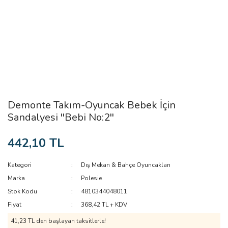
Demonte Takım-Oyuncak Bebek İçin
Sandalyesi ''Bebi No:2''
442,10 TL
Kategori
Dış Mekan & Bahçe Oyuncakları
Marka
Polesie
Stok Kodu
4810344048011
Fiyat
368,42 TL + KDV
41,23 TL den başlayan taksitlerle!