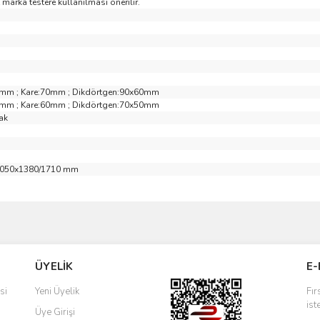
marka testere kullanılması önerilir.
0mm ; Kare:70mm ; Dikdörtgen:90x60mm
0mm ; Kare:60mm ; Dikdörtgen:70x50mm
ak
1050x1380/1710 mm
ve diğer konularda yetersiz gördüğünüz noktaları öneri formunu kullanarak taraf
Bu ürüne ilk yorumu siz yapın!
ÜYELİK
E-
r.
Yorum Yaz
si
Yeni Üyelik
Fır
ist
Üye Girişi