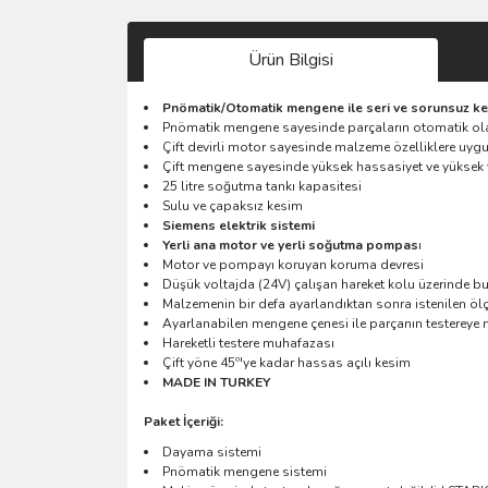
Ürün Bilgisi
Pnömatik/Otomatik mengene ile seri ve sorunsuz k
Pnömatik mengene sayesinde parçaların otomatik ola
Çift devirli motor sayesinde malzeme özelliklere uyg
Çift mengene sayesinde yüksek hassasiyet ve yüksek 
25 litre soğutma tankı kapasitesi
Sulu ve çapaksız kesim
Siemens elektrik sistemi
Yerli ana motor ve yerli soğutma pompas
ı
Motor ve pompayı koruyan koruma devresi
Düşük voltajda (24V) çalışan hareket kolu üzerinde bu
Malzemenin bir defa ayarlandıktan sonra istenilen 
Ayarlanabilen mengene çenesi ile parçanın testerey
Hareketli testere muhafazası
Çift yöne 45º'ye kadar hassas açılı kesim
MADE IN TURKEY
Paket İçeriği:
Dayama sistemi
Pnömatik mengene sistemi