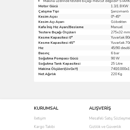
Makina üzerinde testere bıçağı mevcut değildir! STARK 
Motor Gücü
1.3/1.8 KW
Çalışma Tipi
Şanzımanlı
Kesim Açısı
0°-45°
Kesim Açı Ayarı
Göbekten
Kafa İniş Hız Ayarı/Besleme
Manuel
Testere Bıçağı Ölçüleri
275x32 mm
Kesme Kapasitesi 0°
Yuvarlak:8
Kesme Kapasitesi 45°
Yuvarlak:7
Hız
45/90 dev/d
Basınç
6 bar
Soğutma Pompası Gücü
90 W
Soğutma Tank Kapasitesi
25 Litre
Makina Ölçüleri(UxGxY)
740/1000x
Net Ağırlık
220 Kg
Bu ürünün fiyat bilgisi, resim, ürün açıklamalarında 
Görüş ve önerileriniz için teşekkür ederiz.
KURUMSAL
ALIŞVERİŞ
Ürün resmi kalitesiz, bozuk veya görüntülenemiyo
Ürün açıklamasında eksik bilgiler bulunuyor.
İletişim
Mesafeli Satış Sözleşme
Ürün bilgilerinde hatalar bulunuyor.
Kargo Takibi
Gizlilik ve Güvenlik