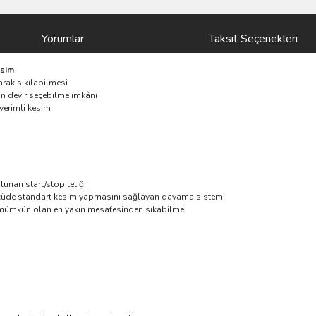
Yorumlar
Taksit Seçenekleri
esim
rak sıkılabilmesi
un devir seçebilme imkânı
verimli kesim
lunan start/stop tetiği
ölçüde standart kesim yapmasını sağlayan dayama sistemi
e mümkün olan en yakın mesafesinden sıkabilme