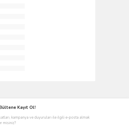
ımıza iletebilirsiniz.
Bültene Kayıt Ol!
satları, kampanya ve duyuruları ile ilgili e-posta almak
er misiniz?