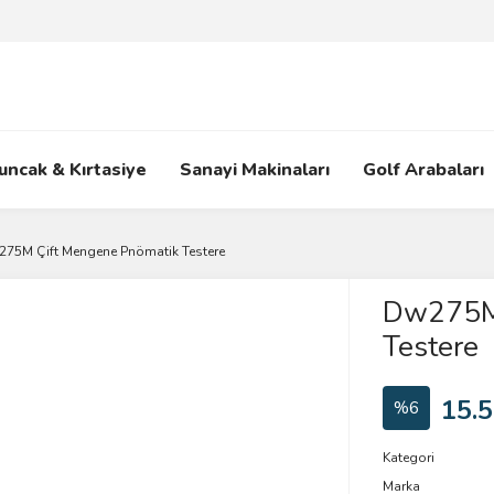
uncak & Kırtasiye
Sanayi Makinaları
Golf Arabaları
75M Çift Mengene Pnömatik Testere
Dw275M 
Testere
15.5
%6
Kategori
Marka