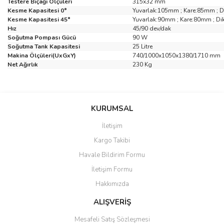
Testere Bıçağı Ölçüleri
315x32 mm
Kesme Kapasitesi 0°
Yuvarlak:105mm ; Kare:85mm ;
Kesme Kapasitesi 45°
Yuvarlak:90mm ; Kare:80mm ; D
Hız
45/90 dev/dak
Soğutma Pompası Gücü
90 W
Soğutma Tank Kapasitesi
25 Litre
Makina Ölçüleri(UxGxY)
740/1000x1050x1380/1710 mm
Net Ağırlık
230 Kg
Bu ürünün fiyat bilgisi, resim, ürün açıklamalarında ve diğer
konularda yetersiz gördüğünüz noktaları öneri formunu kullanarak
Bu ürüne ilk yorumu siz yapın!
KURUMSAL
tarafımıza iletebilirsiniz.
Görüş ve önerileriniz için teşekkür ederiz.
İletişim
Yorum Yaz
Kargo Takibi
Ürün resmi kalitesiz, bozuk veya görüntülenemiyor.
Havale Bildirim Formu
Ürün açıklamasında eksik bilgiler bulunuyor.
İletişim Formu
Ürün bilgilerinde hatalar bulunuyor.
Hakkımızda
Ürün fiyatı diğer sitelerden daha pahalı.
Bu ürüne benzer farklı alternatifler olmalı.
ALIŞVERİŞ
Mesafeli Satış Sözleşmesi