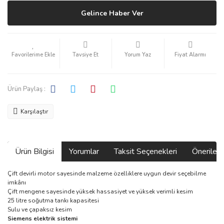
Gelince Haber Ver
Tavsiye Et
Yorum Yaz
Fiyat Alarmı
Ürün Paylaş :
Karşılaştır
Ürün Bilgisi
Yorumlar
Taksit Seçenekleri
Önerilerin
Çift devirli motor sayesinde malzeme özelliklere uygun devir seçebilme
imkânı
Çift mengene sayesinde yüksek hassasiyet ve yüksek verimli kesim
25 litre soğutma tankı kapasitesi
Sulu ve çapaksız kesim
Siemens elektrik sistemi