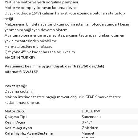
Yerli ana motor ve yerli soğutma pompası
Motor ve pompayı koruyan koruma devresi
Düşük voltajda (24V) çalışan hareket kolu üzerinde bulunan start/stop
tetiği
Malzemenin bir defa ayarlandıktan sonra istenilen ölçüde standart kesim
yapmasını sağlayan dayama sistemi
Ayarlanabilen mengene çenesi ile parçanın testereye mümkün olan en
yakın mesafesinden sıkabilme
Hareketli testere muhafazası
Çift yöne 45º'ye kadar hassas açılı kesim
MADE IN TURKEY
Paslanmaz kesimine uygun düşük devirli (25/50 dev/dak)
alternatif; DW315P
Paket İçeriği:
Dayama sistemi
Makina üzerinde testere bıçağı mevcut değildir! STARK marka testere
kullanılması önerilir.
Motor Gücü
1.3/1.8 KW
Çalışma Tipi
Şanzımanlı
Kesim Açısı
0°-45°
Kesim Açı Ayarı
Göbekten
Kafa İniş Hız Ayarı/Besleme
Manuel