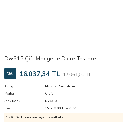
Dw315 Çift Mengene Daire Testere
16.037,34 TL
%6
17.061,00 TL
Kategori
Metal ve Saç işleme
Marka
Craft
Stok Kodu
DW315
Fiyat
15.510,00 TL + KDV
1.495,62 TL den başlayan taksitlerle!