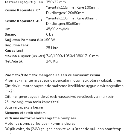
Testere Bıçağı Ölçüleri
350x32 mm
Yuvarlak:115mm ; Kare:100mm ;
Kesme Kapasitesi 0°
Dikdörtgen:120x80mm
Yuvarlak:110mm ; Kare:90mm ;
Kesme Kapasitesi 45°
Dikdörtgen:90x80mm
Hız
45/90 dev/dak
Basınç
6 bar
Soğutma Pompası Gücü
90 W
Soğutma Tank
25 Litre
Kapasitesi
Makina Ölçüleri(UxGxY)
740/1000x1050x1380/1710 mm
Net Ağırlık
240 Kg
Pnömatik/Otomatik mengene ile seri ve sorunsuz kesim
Pnömatik mengene sayesinde parçaların otomatik olarak sıkılabilmesi
Çift devirli motor sayesinde malzeme özelliklere uygun devir seçebilme
imkânı
Çift mengene sayesinde yüksek hassasiyet ve yüksek verimli kesim
25 litre soğutma tankı kapasitesi
Sulu ve çapaksız kesim
Siemens elektrik sistemi
Yerli ana motor ve yerli soğutma pompası
Motor ve pompayı koruyan koruma devresi
Düşük voltajda (24V) çalışan hareket kolu üzerinde bulunan start/stop