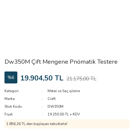
Dw350M Çift Mengene Pnömatik Testere
19.904,50 TL
%6
21.175,00 TL
Kategori
Metal ve Saç işleme
Marka
Craft
Stok Kodu
DW350M
Fiyat
19.250,00 TL + KDV
1.856,26 TL den başlayan taksitlerle!