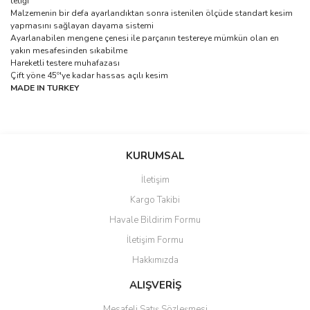
tetiği
Malzemenin bir defa ayarlandıktan sonra istenilen ölçüde standart kesim
yapmasını sağlayan dayama sistemi
Ayarlanabilen mengene çenesi ile parçanın testereye mümkün olan en
yakın mesafesinden sıkabilme
Hareketli testere muhafazası
Çift yöne 45º'ye kadar hassas açılı kesim
MADE IN TURKEY
Bu ürünün fiyat bilgisi, resim, ürün açıklamalarında ve diğer
konularda yetersiz gördüğünüz noktaları öneri formunu kullanarak
Bu ürüne ilk yorumu siz yapın!
KURUMSAL
tarafımıza iletebilirsiniz.
Görüş ve önerileriniz için teşekkür ederiz.
İletişim
Yorum Yaz
Kargo Takibi
Ürün resmi kalitesiz, bozuk veya görüntülenemiyor.
Havale Bildirim Formu
Ürün açıklamasında eksik bilgiler bulunuyor.
İletişim Formu
Ürün bilgilerinde hatalar bulunuyor.
Hakkımızda
Ürün fiyatı diğer sitelerden daha pahalı.
Bu ürüne benzer farklı alternatifler olmalı.
ALIŞVERİŞ
Mesafeli Satış Sözleşmesi