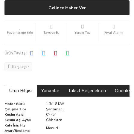
Gelince Haber Ver
Tavsiye Et
Yorum Yaz
Fiyat Alarmı
Ürün Paylaş :
Karşılaştır
Ürün Bilgisi
Yorumlar
Taksit Seçenekleri
Önerilerin
Motor Gücü
1.3/1.8 KW
Çalışma Tipi
Şanzımanlı
Kesim Açısı
0°-45°
Kesim Açı Ayarı
Göbekten
Kafa İniş Hız
Manuel
Ayarı/Besleme