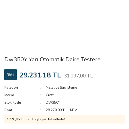
Dw350Y Yarı Otomatik Daire Testere
29.231,18 TL
%6
31.097,00 TL
Kategori
Metal ve Saç işleme
Marka
Craft
Stok Kodu
DW350Y
Fiyat
28.270,00 TL + KDV
2.726,05 TL den başlayan taksitlerle!