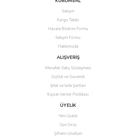
KURUMSAL
tarafımıza iletebilirsiniz.
Görüş ve önerileriniz için teşekkür ederiz.
İletişim
Yorum Yaz
Kargo Takibi
Ürün resmi kalitesiz, bozuk veya görüntülenemiyor.
Havale Bildirim Formu
Ürün açıklamasında eksik bilgiler bulunuyor.
İletişim Formu
Ürün bilgilerinde hatalar bulunuyor.
Hakkımızda
Ürün fiyatı diğer sitelerden daha pahalı.
Bu ürüne benzer farklı alternatifler olmalı.
ALIŞVERİŞ
Mesafeli Satış Sözleşmesi
Gizlilik ve Güvenlik
İptal ve İade Şartları
Kişisel Veriler Politikası
Gönder
ÜYELİK
Yeni Üyelik
Üye Girişi
Şifremi Unuttum