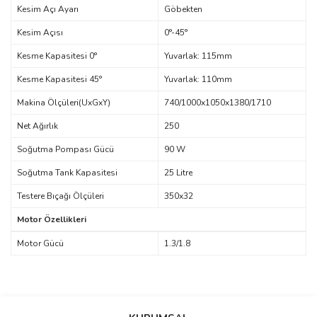
Kesim Açı Ayarı
Göbekten
Kesim Açısı
0°-45°
Kesme Kapasitesi 0°
Yuvarlak: 115mm
Kesme Kapasitesi 45°
Yuvarlak: 110mm
Makina Ölçüleri(UxGxY)
740/1000x1050x1380/1710
Net Ağırlık
250
Soğutma Pompası Gücü
90 W
Soğutma Tank Kapasitesi
25 Litre
Testere Bıçağı Ölçüleri
350x32
Motor Özellikleri
Motor Gücü
1.3/1.8
Bu ürünün fiyat bilgisi, resim, ürün açıklamalarında ve diğer
konularda yetersiz gördüğünüz noktaları öneri formunu kullanarak
Bu ürüne ilk yorumu siz yapın!