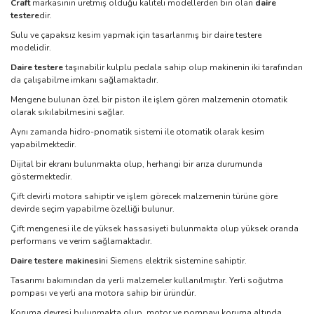
Craft
markasının üretmiş olduğu kaliteli modellerden biri olan
daire
testere
dir.
Sulu ve çapaksız kesim yapmak için tasarlanmış bir daire testere
modelidir.
Daire testere
taşınabilir kulplu pedala sahip olup makinenin iki tarafından
da çalışabilme imkanı sağlamaktadır.
Mengene bulunan özel bir piston ile işlem gören malzemenin otomatik
olarak sıkılabilmesini sağlar.
Aynı zamanda hidro-pnomatik sistemi ile otomatik olarak kesim
yapabilmektedir.
Dijital bir ekranı bulunmakta olup, herhangi bir arıza durumunda
göstermektedir.
Çift devirli motora sahiptir ve işlem görecek malzemenin türüne göre
devirde seçim yapabilme özelliği bulunur.
Çift mengenesi ile de yüksek hassasiyeti bulunmakta olup yüksek oranda
performans ve verim sağlamaktadır.
Daire testere makinesi
ni Siemens elektrik sistemine sahiptir.
Tasarımı bakımından da yerli malzemeler kullanılmıştır. Yerli soğutma
pompası ve yerli ana motora sahip bir üründür.
Koruma devresi bulunmakta olup, motor ve pompayı koruma altında