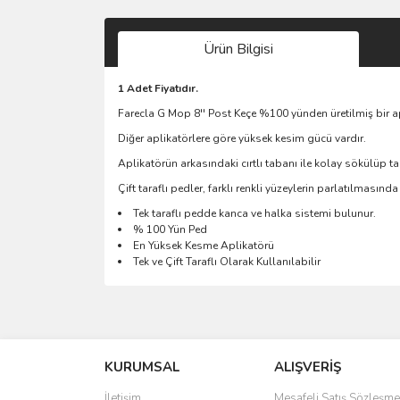
Ürün Bilgisi
1 Adet Fiyatıdır.
Farecla G Mop 8'' Post Keçe %100 yünden üretilmiş bir a
Diğer aplikatörlere göre yüksek kesim gücü vardır.
Aplikatörün arkasındaki cırtlı tabanı ile kolay sökülüp ta
Çift taraflı pedler, farklı renkli yüzeylerin parlatılmasında
Tek taraflı pedde kanca ve halka sistemi bulunur.
% 100 Yün Ped
En Yüksek Kesme Aplikatörü
Tek ve Çift Taraflı Olarak Kullanılabilir
Bu ürünün fiyat bilgisi, resim, ürün açıklamalarında 
Görüş ve önerileriniz için teşekkür ederiz.
KURUMSAL
ALIŞVERİŞ
Ürün resmi kalitesiz, bozuk veya görüntülenemiyo
Ürün açıklamasında eksik bilgiler bulunuyor.
İletişim
Mesafeli Satış Sözleşme