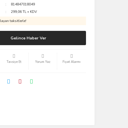
814847018049
299,06 TL + KDV
ayan taksitlerle!
Gelince Haber Ver
Tavsiye Et
Yorum Yaz
Fiyat Alarmı