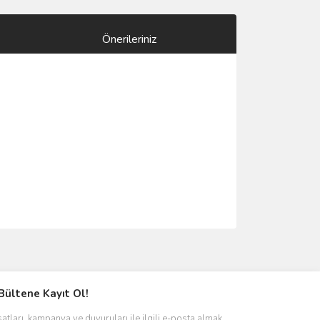
Önerileriniz
ımıza iletebilirsiniz.
Bültene Kayıt Ol!
satları, kampanya ve duyuruları ile ilgili e-posta almak