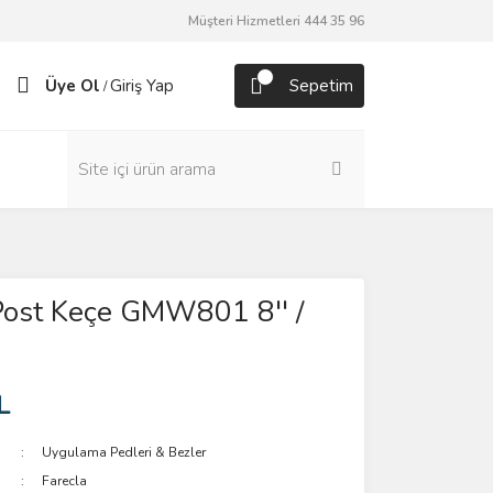
Müşteri Hizmetleri 444 35 96
Üye Ol
Giriş Yap
Sepetim
/
Post Keçe GMW801 8'' /
L
Uygulama Pedleri & Bezler
Farecla