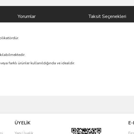
Yorumlar
Taksit Seçenekleri
plikatördür.
kılabilmektedir.
 veya farklı ürünler kullanıldığında ve idealdir.
ve diğer konularda yetersiz gördüğünüz noktaları öneri formunu kullanarak taraf
Bu ürüne ilk yorumu siz yapın!
ÜYELİK
E-
r.
Yorum Yaz
si
Yeni Üyelik
Fır