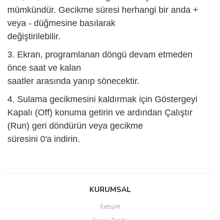
mümkündür. Gecikme süresi herhangi bir anda +
veya - düğmesine basılarak
değiştirilebilir.
3. Ekran, programlanan döngü devam etmeden
önce saat ve kalan
saatler arasında yanıp sönecektir.
4. Sulama gecikmesini kaldırmak için Göstergeyi
Kapalı (Off) konuma getirin ve ardından Çalıştır
(Run) geri döndürün veya gecikme
süresini 0'a indirin.
Bu ürünün fiyat bilgisi, resim, ürün açıklamalarında ve diğer
konularda yetersiz gördüğünüz noktaları öneri formunu kullanarak
Bu ürüne ilk yorumu siz yapın!
KURUMSAL
tarafımıza iletebilirsiniz.
Görüş ve önerileriniz için teşekkür ederiz.
İletişim
Yorum Yaz