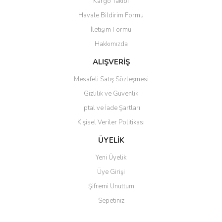
Kargo Takibi
Ürün resmi kalitesiz, bozuk veya görüntülenemiyor.
Havale Bildirim Formu
Ürün açıklamasında eksik bilgiler bulunuyor.
İletişim Formu
Ürün bilgilerinde hatalar bulunuyor.
Hakkımızda
Ürün fiyatı diğer sitelerden daha pahalı.
Bu ürüne benzer farklı alternatifler olmalı.
ALIŞVERİŞ
Mesafeli Satış Sözleşmesi
Gizlilik ve Güvenlik
İptal ve İade Şartları
Kişisel Veriler Politikası
Gönder
ÜYELİK
Yeni Üyelik
Üye Girişi
Şifremi Unuttum
Sepetiniz