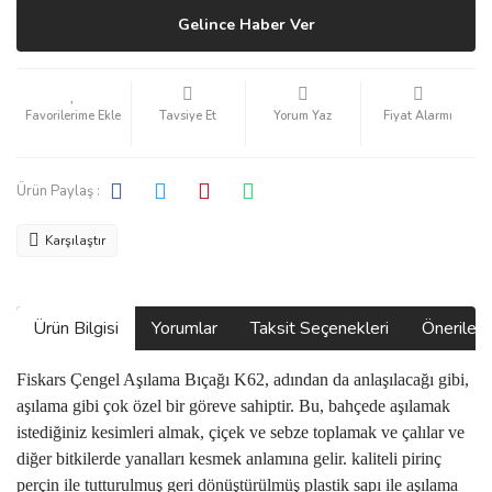
Gelince Haber Ver
Tavsiye Et
Yorum Yaz
Fiyat Alarmı
Ürün Paylaş :
Karşılaştır
Ürün Bilgisi
Yorumlar
Taksit Seçenekleri
Önerilerin
Fiskars Çengel Aşılama Bıçağı K62, adından da anlaşılacağı gibi,
aşılama gibi çok özel bir göreve sahiptir. Bu, bahçede aşılamak
istediğiniz kesimleri almak, çiçek ve sebze toplamak ve çalılar ve
diğer bitkilerde yanalları kesmek anlamına gelir. kaliteli pirinç
perçin ile tutturulmuş geri dönüştürülmüş plastik sapı ile aşılama