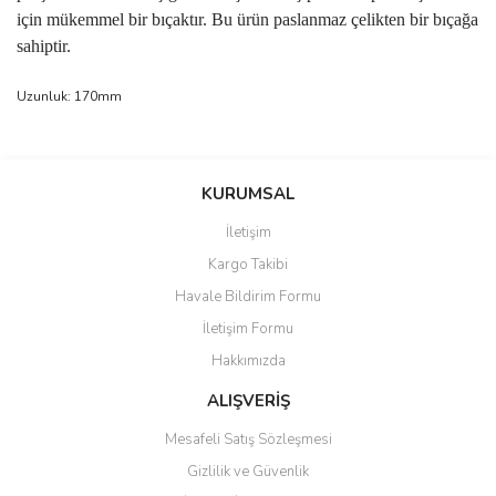
için mükemmel bir bıçaktır. Bu ürün paslanmaz çelikten bir bıçağa
sahiptir.
Uzunluk: 170mm
Bu ürünün fiyat bilgisi, resim, ürün açıklamalarında ve diğer
konularda yetersiz gördüğünüz noktaları öneri formunu kullanarak
Bu ürüne ilk yorumu siz yapın!
KURUMSAL
tarafımıza iletebilirsiniz.
Görüş ve önerileriniz için teşekkür ederiz.
İletişim
Yorum Yaz
Kargo Takibi
Ürün resmi kalitesiz, bozuk veya görüntülenemiyor.
Havale Bildirim Formu
Ürün açıklamasında eksik bilgiler bulunuyor.
İletişim Formu
Ürün bilgilerinde hatalar bulunuyor.
Hakkımızda
Ürün fiyatı diğer sitelerden daha pahalı.
Bu ürüne benzer farklı alternatifler olmalı.
ALIŞVERİŞ
Mesafeli Satış Sözleşmesi
Gizlilik ve Güvenlik