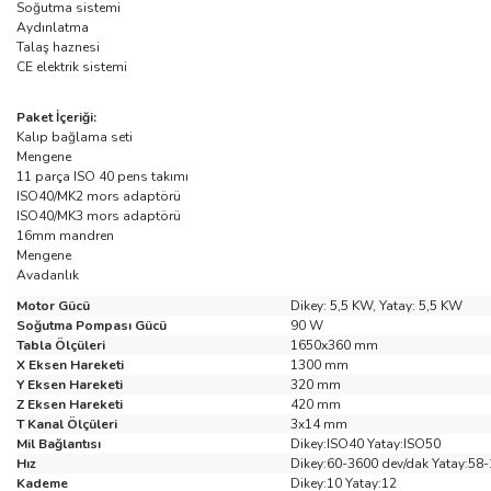
Soğutma sistemi
Aydınlatma
Talaş haznesi
CE elektrik sistemi
Paket İçeriği:
Kalıp bağlama seti
Mengene
11 parça ISO 40 pens takımı
ISO40/MK2 mors adaptörü
ISO40/MK3 mors adaptörü
16mm mandren
Mengene
Avadanlık
Motor Gücü
Dikey: 5,5 KW, Yatay: 5,5 KW
Soğutma Pompası Gücü
90 W
Tabla Ölçüleri
1650x360 mm
X Eksen Hareketi
1300 mm
Y Eksen Hareketi
320 mm
Z Eksen Hareketi
420 mm
T Kanal Ölçüleri
3x14 mm
Mil Bağlantısı
Dikey:ISO40 Yatay:ISO50
Hız
Dikey:60-3600 dev/dak Yatay:58
Kademe
Dikey:10 Yatay:12