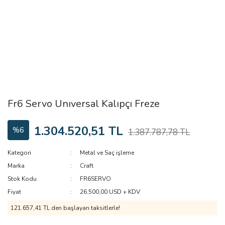
Fr6 Servo Unıversal Kalıpçı Freze
1.304.520,51 TL
%6
1.387.787,78 TL
Kategori
Metal ve Saç işleme
Marka
Craft
Stok Kodu
FR6SERVO
Fiyat
26.500,00 USD + KDV
121.657,41 TL den başlayan taksitlerle!