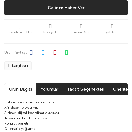
Gelince Haber Ver
Tavsiye Et
Yorum Yaz
Fiyat Alarmı
Ürün Paylaş :
Karşılaştır
Ürün Bilgisi
Yorumlar
Taksit Seçenekleri
Önerilerin
3 eksen servo motor-otomatik
X,Y ekseni bilyalı mil
3 eksen dijital koordinat okuyucu
Taiwan üretimi freze kafası
Kontrol paneli
Otomatik yağlama