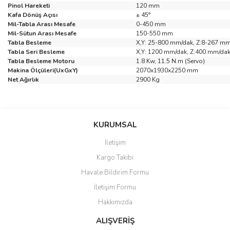
Pinol Hareketi
120 mm
Kafa Dönüş Açısı
± 45°
Mil-Tabla Arası Mesafe
0-450 mm
Mil-Sütun Arası Mesafe
150-550 mm
Tabla Besleme
X,Y: 25-800 mm/dak, Z:8-267 m
Tabla Seri Besleme
X,Y: 1200 mm/dak, Z:400 mm/da
Tabla Besleme Motoru
1.8 Kw, 11.5 N.m (Servo)
Makina Ölçüleri(UxGxY)
2070x1930x2250 mm
Net Ağırlık
2900 Kg
Bu ürünün fiyat bilgisi, resim, ürün açıklamalarında ve diğer
konularda yetersiz gördüğünüz noktaları öneri formunu kullanarak
Bu ürüne ilk yorumu siz yapın!
KURUMSAL
tarafımıza iletebilirsiniz.
Görüş ve önerileriniz için teşekkür ederiz.
İletişim
Yorum Yaz
Kargo Takibi
Ürün resmi kalitesiz, bozuk veya görüntülenemiyor.
Havale Bildirim Formu
Ürün açıklamasında eksik bilgiler bulunuyor.
İletişim Formu
Ürün bilgilerinde hatalar bulunuyor.
Hakkımızda
Ürün fiyatı diğer sitelerden daha pahalı.
Bu ürüne benzer farklı alternatifler olmalı.
ALIŞVERİŞ