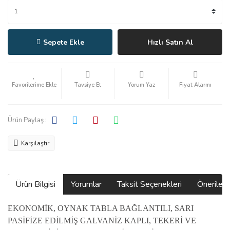
Sepete Ekle
Hızlı Satın Al
Tavsiye Et
Yorum Yaz
Fiyat Alarmı
Ürün Paylaş :
Karşılaştır
Ürün Bilgisi
Yorumlar
Taksit Seçenekleri
Önerilerin
EKONOMİK, OYNAK TABLA BAĞLANTILI, SARI
PASİFİZE EDİLMİŞ GALVANİZ KAPLI, TEKERİ VE