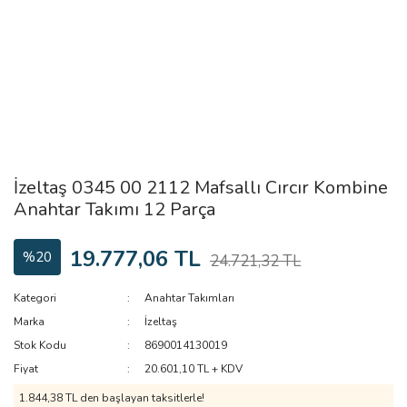
İzeltaş 0345 00 2112 Mafsallı Cırcır Kombine
Anahtar Takımı 12 Parça
19.777,06 TL
%20
24.721,32 TL
Kategori
Anahtar Takımları
Marka
İzeltaş
Stok Kodu
8690014130019
Fiyat
20.601,10 TL + KDV
1.844,38 TL den başlayan taksitlerle!