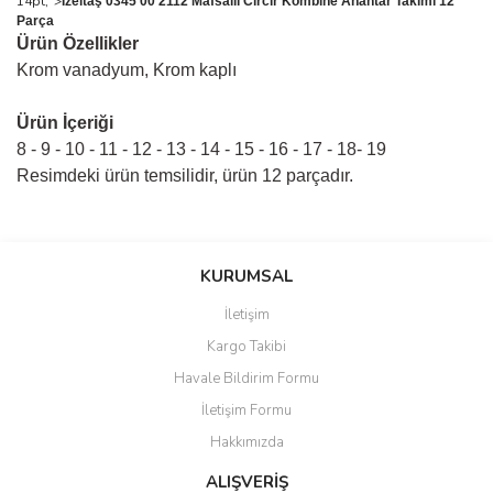
14pt;">
İzeltaş 0345 00 2112 Mafsallı Cırcır Kombine Anahtar Takımı 12
Parça
Ürün Özellikler
Krom vanadyum, Krom kaplı
Ürün İçeriği
8 - 9 - 10 - 11 - 12 - 13 - 14 - 15 - 16 - 17 - 18- 19
Resimdeki ürün temsilidir, ürün 12 parçadır.
Bu ürünün fiyat bilgisi, resim, ürün açıklamalarında ve diğer
konularda yetersiz gördüğünüz noktaları öneri formunu kullanarak
Bu ürüne ilk yorumu siz yapın!
KURUMSAL
tarafımıza iletebilirsiniz.
Görüş ve önerileriniz için teşekkür ederiz.
İletişim
Yorum Yaz
Kargo Takibi
Ürün resmi kalitesiz, bozuk veya görüntülenemiyor.
Havale Bildirim Formu
Ürün açıklamasında eksik bilgiler bulunuyor.
İletişim Formu
Ürün bilgilerinde hatalar bulunuyor.
Hakkımızda
Ürün fiyatı diğer sitelerden daha pahalı.
Bu ürüne benzer farklı alternatifler olmalı.
ALIŞVERİŞ