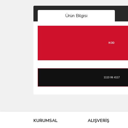
Ürün Bilgisi
KOD
1113 06 4117
Bu ürünün fiyat bilgisi, resim, ürün açıklamalarında 
Görüş ve önerileriniz için teşekkür ederiz.
KURUMSAL
ALIŞVERİŞ
Ürün resmi kalitesiz, bozuk veya görüntülenemiyo