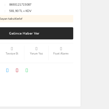
8693121715087
581,90 TL + KDV
ayan taksitlerle!
Gelince Haber Ver
Tavsiye Et
Yorum Yaz
Fiyat Alarmı