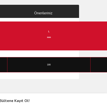
Önerileriniz
L
mm
100
ımıza iletebilirsiniz.
Bültene Kayıt Ol!