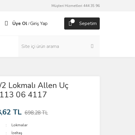
Müşteri Hizmetleri 444 35 96
Üye Ol
Giriş Yap
Sepetim
/
1/2 Lokmalı Allen Uç
113 06 4117
,62 TL
698,28 TL
Lokmalar
İzeltaş