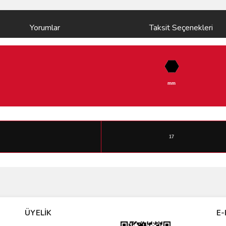
Yorumlar
Taksit Seçenekleri
mm
17
ve diğer konularda yetersiz gördüğünüz noktaları öneri formunu kullanarak taraf
Bu ürüne ilk yorumu siz yapın!
ÜYELİK
E-
r.
Yorum Yaz