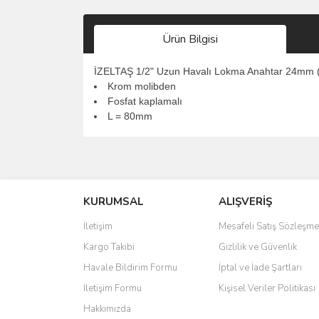
Ürün Bilgisi
İZELTAŞ 1/2" Uzun Havalı Lokma Anahtar 24mm 
Krom molibden
Fosfat kaplamalı
L = 80mm
Bu ürünün fiyat bilgisi, resim, ürün açıklamalarında 
Görüş ve önerileriniz için teşekkür ederiz.
KURUMSAL
ALIŞVERİŞ
Ürün resmi kalitesiz, bozuk veya görüntülenemiyo
Ürün açıklamasında eksik bilgiler bulunuyor.
İletişim
Mesafeli Satış Sözleşme
Ürün bilgilerinde hatalar bulunuyor.
Kargo Takibi
Gizlilik ve Güvenlik
Ürün fiyatı diğer sitelerden daha pahalı.
Havale Bildirim Formu
İptal ve İade Şartları
Bu ürüne benzer farklı alternatifler olmalı.
İletişim Formu
Kişisel Veriler Politikası
Hakkımızda