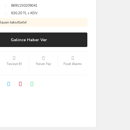
8691150209041
630,20 TL + KDV
ayan taksitlerle!
Gelince Haber Ver
Tavsiye Et
Yorum Yaz
Fiyat Alarmı