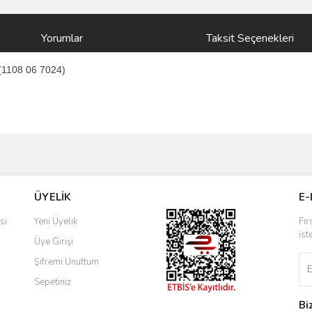
Yorumlar
Taksit Seçenekleri
(1108 06 7024)
ve diğer konularda yetersiz gördüğünüz noktaları öneri formunu kullanarak taraf
Bu ürüne ilk yorumu siz yapın!
ÜYELİK
E-
r.
Yorum Yaz
si
Yeni Üyelik
Fır
ist
Üye Girişi
Şifremi Unuttum
Sepetiniz
Bi