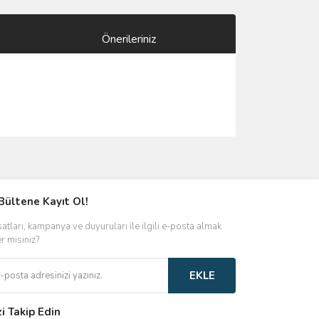
Önerileriniz
ımıza iletebilirsiniz.
Bültene Kayıt Ol!
satları, kampanya ve duyuruları ile ilgili e-posta almak
er misiniz?
EKLE
zi Takip Edin