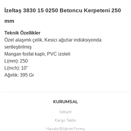
İzeltaş 3830 15 0250 Betoncu Kerpeteni 250
mm
Teknik Özellikler
Özel alaşımlı çelik, Kesici ağızlar indüksiyonda
sertleştirilmiş
Mangan fosfat kaplı, PVC izoleli
L(mm): 250
L(inch): 10"
Ağırlık: 395 Gr
Bu ürünün fiyat bilgisi, resim, ürün açıklamalarında ve diğer
konularda yetersiz gördüğünüz noktaları öneri formunu kullanarak
Bu ürüne ilk yorumu siz yapın!
KURUMSAL
tarafımıza iletebilirsiniz.
Görüş ve önerileriniz için teşekkür ederiz.
İletişim
Yorum Yaz
Kargo Takibi
Ürün resmi kalitesiz, bozuk veya görüntülenemiyor.
Havale Bildirim Formu
Ürün açıklamasında eksik bilgiler bulunuyor.