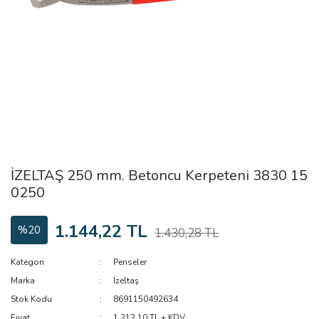
İZELTAŞ 250 mm. Betoncu Kerpeteni 3830 15
0250
1.144,22 TL
%20
1.430,28 TL
Kategori
Penseler
Marka
İzeltaş
Stok Kodu
8691150492634
Fiyat
1.212,10 TL + KDV