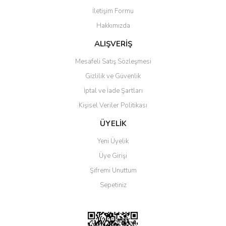
İletişim Formu
Ürün bilgilerinde hatalar bulunuyor.
Hakkımızda
Ürün fiyatı diğer sitelerden daha pahalı.
Bu ürüne benzer farklı alternatifler olmalı.
ALIŞVERİŞ
Mesafeli Satış Sözleşmesi
Gizlilik ve Güvenlik
İptal ve İade Şartları
Kişisel Veriler Politikası
Gönder
ÜYELİK
Yeni Üyelik
Üye Girişi
Şifremi Unuttum
Sepetiniz