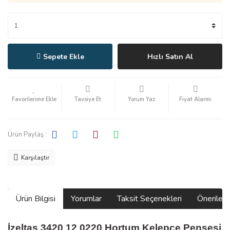
Sepete Ekle
Hızlı Satın Al
Tavsiye Et
Yorum Yaz
Fiyat Alarmı
Ürün Paylaş :
Karşılaştır
Ürün Bilgisi
Yorumlar
Taksit Seçenekleri
Önerilerin
İzeltaş 3420 12 0220 Hortum Kelepçe Pensesi