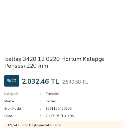
İzeltaş 3420 12 0220 Hortum Kelepçe
Pensesi 220 mm
2.032,46 TL
%20
2.540,58 TL
Kategori
Penseler
Marka
İzeltaş
Stok Kodu
8691150456209
Fiyat
2.117,15 TL + KDV
189,54 TL den başlayan taksitlerle!