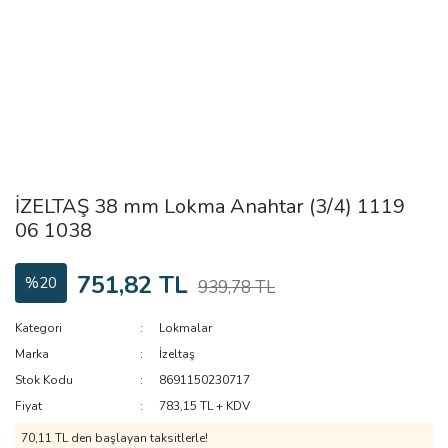
İZELTAŞ 38 mm Lokma Anahtar (3/4) 1119
06 1038
751,82 TL
%20
939,78 TL
Kategori
Lokmalar
Marka
İzeltaş
Stok Kodu
8691150230717
Fiyat
783,15 TL + KDV
70,11 TL den başlayan taksitlerle!