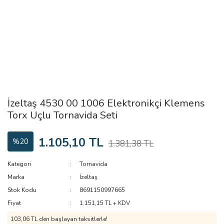
İzeltaş 4530 00 1006 Elektronikçi Klemens
Torx Uçlu Tornavida Seti
1.105,10 TL
%20
1.381,38 TL
Kategori
Tornavida
Marka
İzeltaş
Stok Kodu
8691150997665
Fiyat
1.151,15 TL + KDV
103,06 TL den başlayan taksitlerle!