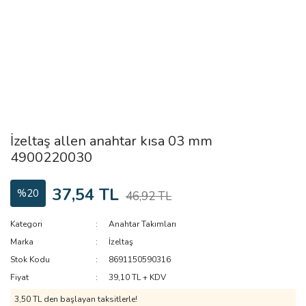
İzeltaş allen anahtar kısa 03 mm
4900220030
37,54 TL
%20
46,92 TL
Kategori
Anahtar Takımları
Marka
İzeltaş
Stok Kodu
8691150590316
Fiyat
39,10 TL + KDV
3,50 TL den başlayan taksitlerle!