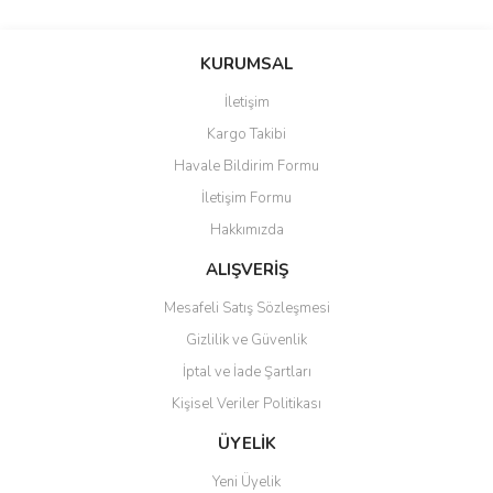
Bu ürünün fiyat bilgisi, resim, ürün açıklamalarında ve diğer
konularda yetersiz gördüğünüz noktaları öneri formunu kullanarak
Bu ürüne ilk yorumu siz yapın!
KURUMSAL
tarafımıza iletebilirsiniz.
Görüş ve önerileriniz için teşekkür ederiz.
İletişim
Yorum Yaz
Kargo Takibi
Ürün resmi kalitesiz, bozuk veya görüntülenemiyor.
Havale Bildirim Formu
Ürün açıklamasında eksik bilgiler bulunuyor.
İletişim Formu
Ürün bilgilerinde hatalar bulunuyor.
Hakkımızda
Ürün fiyatı diğer sitelerden daha pahalı.
Bu ürüne benzer farklı alternatifler olmalı.
ALIŞVERİŞ
Mesafeli Satış Sözleşmesi
Gizlilik ve Güvenlik
İptal ve İade Şartları
Kişisel Veriler Politikası
Gönder
ÜYELİK
Yeni Üyelik