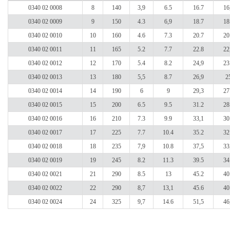
0340 02 0008
8
140
3,9
6.5
16.7
16
0340 02 0009
9
150
4.3
6,9
18.7
18
0340 02 0010
10
160
4.6
7.3
20.7
20
0340 02 0011
11
165
5.2
7.7
22.8
22
0340 02 0012
12
170
5.4
8.2
24,9
23
0340 02 0013
13
180
5,5
8.7
26,9
2
0340 02 0014
14
190
6
9
29,3
27
0340 02 0015
15
200
6.5
9.5
31.2
28
0340 02 0016
16
210
7.3
9.9
33,1
30
0340 02 0017
17
225
7.7
10.4
35.2
32
0340 02 0018
18
235
7,9
10.8
37,5
33
0340 02 0019
19
245
8.2
11.3
39.5
34
0340 02 0021
21
290
8.5
13
45.2
40
0340 02 0022
22
290
8,7
13,1
45.6
40
0340 02 0024
24
325
9,7
14.6
51,5
46