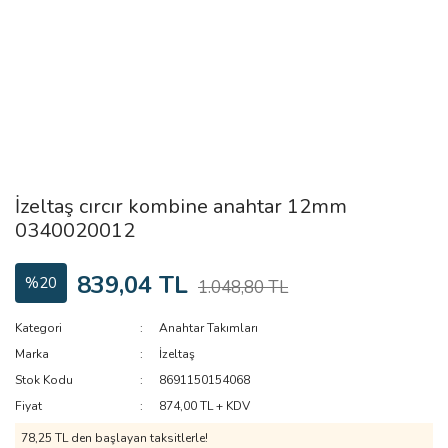
İzeltaş cırcır kombine anahtar 12mm
0340020012
839,04 TL
%20
1.048,80 TL
Kategori
Anahtar Takımları
Marka
İzeltaş
Stok Kodu
8691150154068
Fiyat
874,00 TL + KDV
78,25 TL den başlayan taksitlerle!