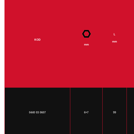
L
KOD
mm
mm
0440 03 0607
6×7
99