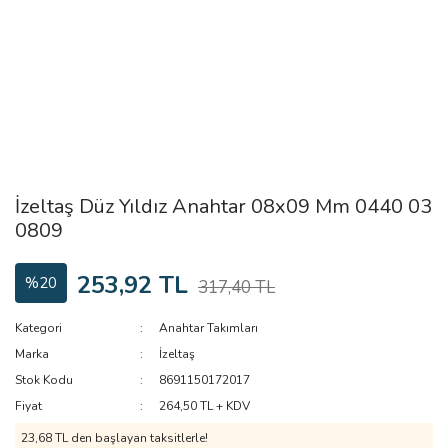
İzeltaş Düz Yıldız Anahtar 08x09 Mm 0440 03
0809
253,92 TL
%20
317,40 TL
Kategori
Anahtar Takımları
Marka
İzeltaş
Stok Kodu
8691150172017
Fiyat
264,50 TL + KDV
23,68 TL den başlayan taksitlerle!