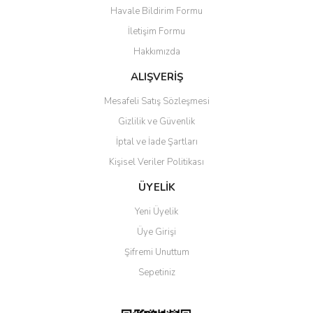
Havale Bildirim Formu
Ürün açıklamasında eksik bilgiler bulunuyor.
İletişim Formu
Ürün bilgilerinde hatalar bulunuyor.
Hakkımızda
Ürün fiyatı diğer sitelerden daha pahalı.
Bu ürüne benzer farklı alternatifler olmalı.
ALIŞVERİŞ
Mesafeli Satış Sözleşmesi
Gizlilik ve Güvenlik
İptal ve İade Şartları
Kişisel Veriler Politikası
Gönder
ÜYELİK
Yeni Üyelik
Üye Girişi
Şifremi Unuttum
Sepetiniz