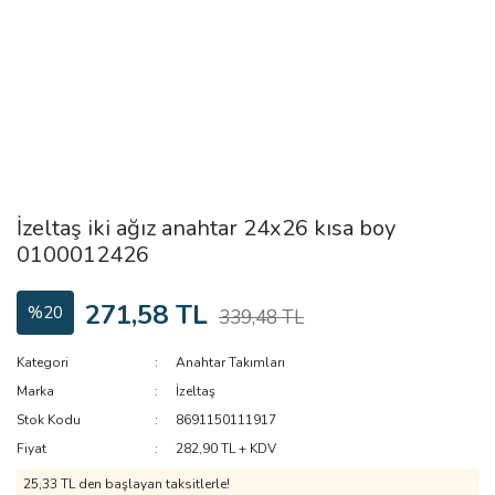
İzeltaş iki ağız anahtar 24x26 kısa boy
0100012426
271,58 TL
%20
339,48 TL
Kategori
Anahtar Takımları
Marka
İzeltaş
Stok Kodu
8691150111917
Fiyat
282,90 TL + KDV
25,33 TL den başlayan taksitlerle!