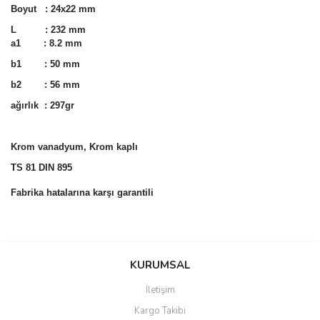
Boyut : 24x22 mm
L : 232 mm
a1 : 8.2 mm
b1 : 50 mm
b2 : 56 mm
ağırlık : 297gr
Krom vanadyum, Krom kaplı
TS 81 DIN 895
Fabrika hatalarına karşı garantili
Bu ürünün fiyat bilgisi, resim, ürün açıklamalarında ve diğer
konularda yetersiz gördüğünüz noktaları öneri formunu kullanarak
Bu ürüne ilk yorumu siz yapın!
KURUMSAL
tarafımıza iletebilirsiniz.
Görüş ve önerileriniz için teşekkür ederiz.
İletişim
Yorum Yaz
Kargo Takibi
Ürün resmi kalitesiz, bozuk veya görüntülenemiyor.