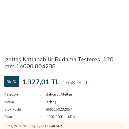
İzeltaş Katlanabilir Budama Testeresi 120
mm 14000 004238
1.327,01 TL
%20
1.658,76 TL
Kategori
Bahçe El Aletleri
Marka
İzeltaş
Stok Kodu
8691150232957
Fiyat
1.382,30 TL + KDV
123,75 TL den başlayan taksitlerle!