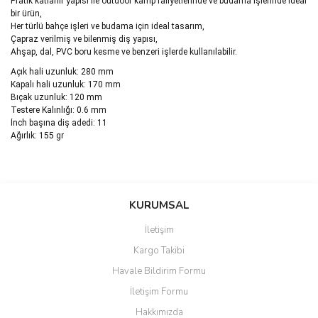
Pratik katlanır yapısı ile outdoor kamp faliyetlerinde ve budama işlerinde ideal
bir ürün,
Her türlü bahçe işleri ve budama için ideal tasarım,
Çapraz verilmiş ve bilenmiş diş yapısı,
Ahşap, dal, PVC boru kesme ve benzeri işlerde kullanılabilir.
Açık hali uzunluk: 280 mm
Kapalı hali uzunluk: 170 mm
Bıçak uzunluk: 120 mm
Testere Kalınlığı: 0.6 mm
İnch başına diş adedi: 11
Ağırlık: 155 gr
Bu ürünün fiyat bilgisi, resim, ürün açıklamalarında ve diğer
konularda yetersiz gördüğünüz noktaları öneri formunu kullanarak
Bu ürüne ilk yorumu siz yapın!
KURUMSAL
tarafımıza iletebilirsiniz.
Görüş ve önerileriniz için teşekkür ederiz.
İletişim
Yorum Yaz
Kargo Takibi
Ürün resmi kalitesiz, bozuk veya görüntülenemiyor.
Havale Bildirim Formu
Ürün açıklamasında eksik bilgiler bulunuyor.
İletişim Formu
Ürün bilgilerinde hatalar bulunuyor.
Hakkımızda
Ürün fiyatı diğer sitelerden daha pahalı.