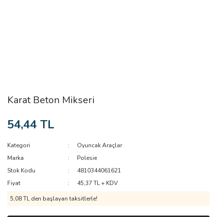
Karat Beton Mikseri
54,44 TL
Kategori
Oyuncak Araçlar
Marka
Polesie
Stok Kodu
4810344061621
Fiyat
45,37 TL + KDV
5,08 TL den başlayan taksitlerle!