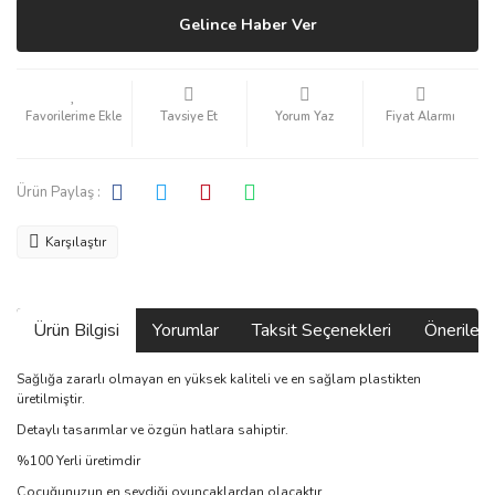
Gelince Haber Ver
Tavsiye Et
Yorum Yaz
Fiyat Alarmı
Ürün Paylaş :
Karşılaştır
Ürün Bilgisi
Yorumlar
Taksit Seçenekleri
Önerilerin
Sağlığa zararlı olmayan en yüksek kaliteli ve en sağlam plastikten
üretilmiştir.
Detaylı tasarımlar ve özgün hatlara sahiptir.
%100 Yerli üretimdir
Çocuğunuzun en sevdiği oyuncaklardan olacaktır.